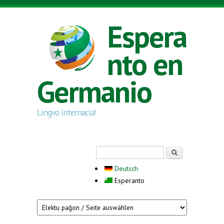
Skip to main content
Espera
nto en
Germanio
Lingvo internacia!
Search form
Serĉi
Deutsch
Esperanto