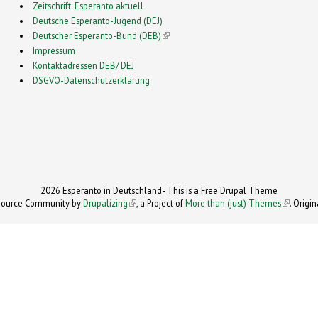
Zeitschrift: Esperanto aktuell
Deutsche Esperanto-Jugend (DEJ)
Deutscher Esperanto-Bund (DEB)
(link is external)
Impressum
Kontaktadressen DEB/ DEJ
DSGVO-Datenschutzerklärung
2026 Esperanto in Deutschland- This is a Free Drupal Theme
 Source Community by
Drupalizing
(link is external)
, a Project of
More than (just) Themes
(link is e
. Origi