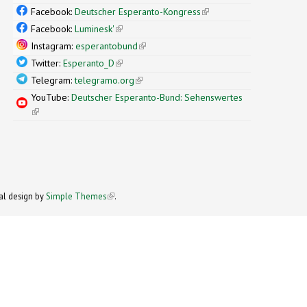
Facebook:
Deutscher Esperanto-Kongress
(link is external)
Facebook:
Luminesk'
(link is external)
Instagram:
esperantobund
(link is external)
Twitter:
Esperanto_D
(link is external)
Telegram:
telegramo.org
(link is external)
YouTube:
Deutscher Esperanto-Bund: Sehenswertes
(link is external)
xternal)
nal design by
Simple Themes
(link is external)
.