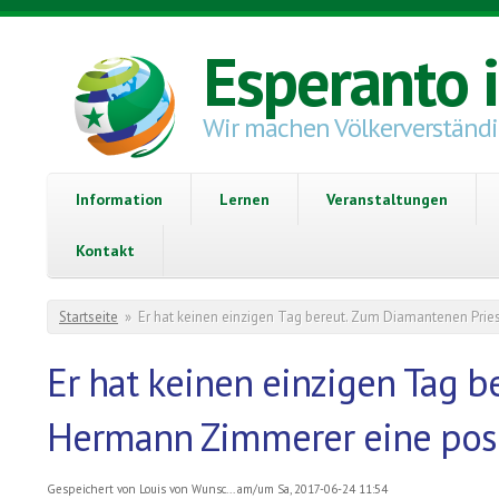
Direkt zum Inhalt
Esperanto 
Wir machen Völkerverständ
Information
Lernen
Veranstaltungen
Kontakt
Sie sind hier
Startseite
»
Er hat keinen einzigen Tag bereut. Zum Diamantenen Prie
Er hat keinen einzigen Tag 
Hermann Zimmerer eine posit
Gespeichert von
Louis von Wunsc...
am/um Sa, 2017-06-24 11:54