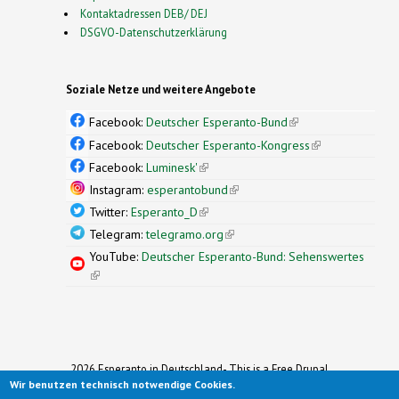
Kontaktadressen DEB/ DEJ
DSGVO-Datenschutzerklärung
Soziale Netze und weitere Angebote
Facebook:
Deutscher Esperanto-Bund
(link is
external)
Facebook:
Deutscher Esperanto-Kongress
(link is
external)
Facebook:
Luminesk'
(link is external)
Instagram:
esperantobund
(link is external)
Twitter:
Esperanto_D
(link is external)
Telegram:
telegramo.org
(link is external)
YouTube:
Deutscher Esperanto-Bund: Sehenswertes
(link is external)
2026 Esperanto in Deutschland- This is a Free Drupal
Wir benutzen technisch notwendige Cookies.
Theme