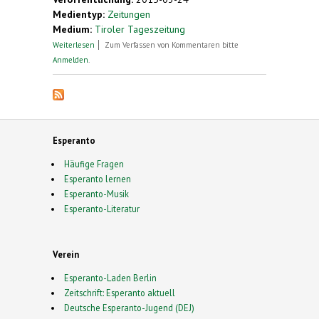
Medientyp:
Zeitungen
Medium:
Tiroler Tageszeitung
über Kunst. Kulturkreis lässt Esperanto wieder
Weiterlesen
Zum Verfassen von Kommentaren bitte
aufleben
Anmelden
.
Esperanto
Häufige Fragen
Esperanto lernen
Esperanto-Musik
Esperanto-Literatur
Verein
Esperanto-Laden Berlin
Zeitschrift: Esperanto aktuell
Deutsche Esperanto-Jugend (DEJ)