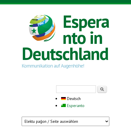
Direkt zum Inhalt
Espera
nto in
Deutschland
Kommunikation auf Augenhöhe!
Suchformular
Suche
Deutsch
Esperanto