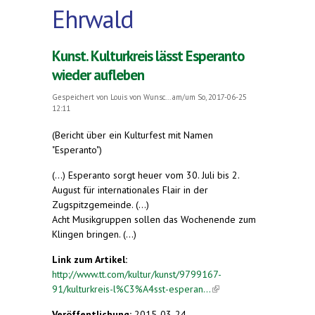
Ehrwald
Kunst. Kulturkreis lässt Esperanto
wieder aufleben
Gespeichert von
Louis von Wunsc...
am/um So, 2017-06-25
12:11
(Bericht über ein Kulturfest mit Namen
"Esperanto")
(...) Esperanto sorgt heuer vom 30. Juli bis 2.
August für internationales Flair in der
Zugspitzgemeinde. (...)
Acht Musikgruppen sollen das Wochenende zum
Klingen bringen. (...)
Link zum Artikel:
http://www.tt.com/kultur/kunst/9799167-
91/kulturkreis-l%C3%A4sst-esperan...
(link is
external)
Veröffentlichung:
2015-03-24