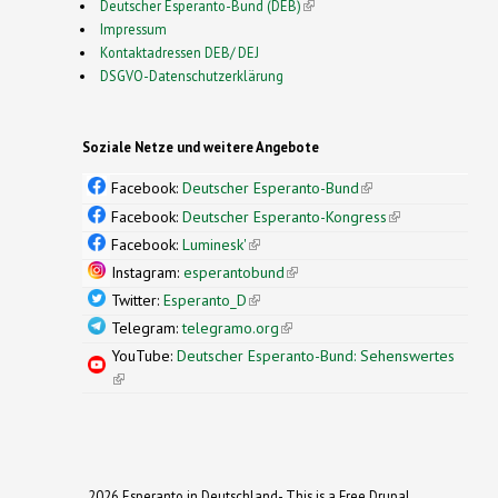
Deutscher Esperanto-Bund (DEB)
(link is external)
Impressum
Kontaktadressen DEB/ DEJ
DSGVO-Datenschutzerklärung
Soziale Netze und weitere Angebote
Facebook:
Deutscher Esperanto-Bund
(link is
external)
Facebook:
Deutscher Esperanto-Kongress
(link is
external)
Facebook:
Luminesk'
(link is external)
Instagram:
esperantobund
(link is external)
Twitter:
Esperanto_D
(link is external)
Telegram:
telegramo.org
(link is external)
YouTube:
Deutscher Esperanto-Bund: Sehenswertes
(link is external)
2026 Esperanto in Deutschland- This is a Free Drupal