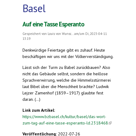
Basel
Auf eine Tasse Esperanto
Gespeichert von
Louis von Wunsc...
am/um Di, 2023-04-11
13:19
Denkwürdige Feiertage gibt es zuhauf. Heute
beschäftigen wir uns mit der Völkerverständigung.
Lässt sich der Turm zu Babel zurückbauen? Also
nicht das Gebäude selbst, sondern die heillose
Sprachverwirrung, welche die Himmelsstürmerei
laut Bibel über die Menschheit brachte? Ludwik
Lejzer Zamenhof (1859–1917) glaubte fest
daran. (...)
Link zum Artikel:
https://www.bzbasel.ch/kultur/basel/das-wort-
zum-tag-auf-eine-tasse-esperanto-ld.2318468
(link is
external)
Veröffentlichung:
2022-07-26