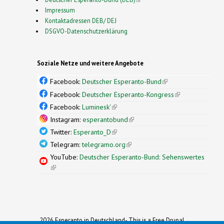
Impressum
Kontaktadressen DEB/ DEJ
DSGVO-Datenschutzerklärung
Soziale Netze und weitere Angebote
Facebook:
Deutscher Esperanto-Bund
(link is
external)
Facebook:
Deutscher Esperanto-Kongress
(link is
external)
Facebook:
Luminesk'
(link is external)
Instagram:
esperantobund
(link is external)
Twitter:
Esperanto_D
(link is external)
Telegram:
telegramo.org
(link is external)
YouTube:
Deutscher Esperanto-Bund: Sehenswertes
(link is external)
2026 Esperanto in Deutschland- This is a Free Drupal