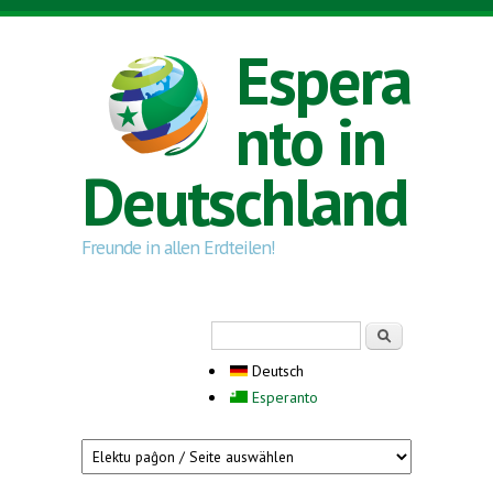
Direkt zum Inhalt
Espera
nto in
Deutschland
Freunde in allen Erdteilen!
Suchformular
Suche
Deutsch
Esperanto