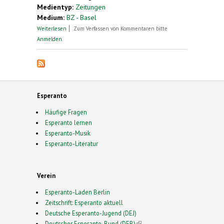
Medientyp:
Zeitungen
Medium:
BZ - Basel
über Auf eine Tasse Esperanto
Weiterlesen
Zum Verfassen von Kommentaren bitte
Anmelden
.
Esperanto
Häufige Fragen
Esperanto lernen
Esperanto-Musik
Esperanto-Literatur
Verein
Esperanto-Laden Berlin
Zeitschrift: Esperanto aktuell
Deutsche Esperanto-Jugend (DEJ)
Deutscher Esperanto-Bund (DEB)
(link is external)