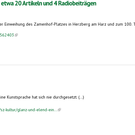
twa 20 Artikeln und 4 Radiobeiträgen
h der Einweihung des Zamenhof-Platzes in Herzberg am Harz und zum 100.
70562403
(link is external)
ln und 4 Radiobeiträgen
e Kunstsprache hat sich nie durchgesetzt. (...)
sz-kultur/glanz-und-elend-ein...
(link is external)