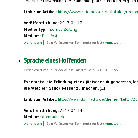
Feierliche Einweihung des Zamenhofplatzes in Herzberg am 
Link zum Artikel:
https://www.mittelhessen.de/lokales/region
Veröffentlichung:
2017-04-17
Medientyp:
Internet-Zeitung
Medium:
Dill-Post
über Esperanto in Herzberg am Harz
Weiterlesen
Zum Verfassen von Kommentaren bitte
Anmelden
.
Sprache eines Hoffenden
Gespeichert von
Louis von Wunsc...
am/um So, 2017-07-02 00:56
Esperanto, die Erfindung eines jüdischen Augenarztes, l
die Welt ein Stück besser zu machen. (...)
Link zum Artikel:
https://www.domradio.de/themen/kultur/20
Veröffentlichung:
2017-04-14
Medium:
domradio.de
über Sprache eines Hoffenden
Weiterlesen
Zum Verfassen von Kommentaren bitte
Anmelden
.