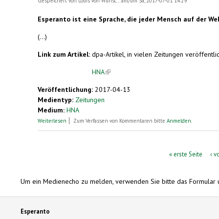
Gespeichert von
Louis von Wunsc...
am/um Sa, 2017-07-01 14:29
Esperanto ist eine Sprache, die jeder Mensch auf der We
(...)
Link zum Artikel:
dpa-Artikel, in vielen Zeitungen veröffentlic
HNA
(link is external)
Veröffentlichung:
2017-04-13
Medientyp:
Zeitungen
Medium:
HNA
über Sprache ohne Land. Esperanto: 100. Todestag von Erfinder
Weiterlesen
Zum Verfassen von Kommentaren bitte
Anmelden
.
Seiten
« erste Seite
‹ v
Um ein Medienecho zu melden, verwenden Sie bitte das Formular 
Esperanto