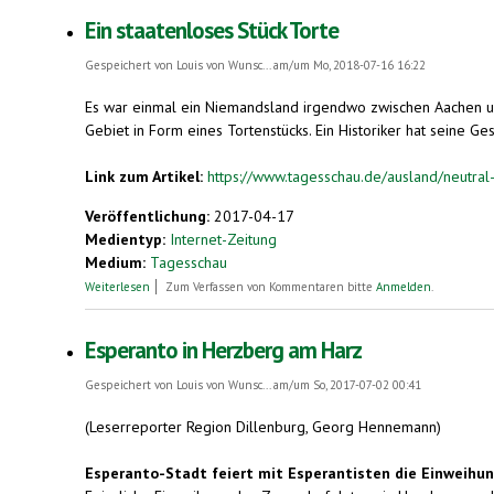
Ein staatenloses Stück Torte
Gespeichert von
Louis von Wunsc...
am/um Mo, 2018-07-16 16:22
Es war einmal ein Niemandsland irgendwo zwischen Aachen und
Gebiet in Form eines Tortenstücks. Ein Historiker hat seine Ges
Link zum Artikel:
https://www.tagesschau.de/ausland/neutra
Veröffentlichung:
2017-04-17
Medientyp:
Internet-Zeitung
Medium:
Tagesschau
über Ein staatenloses Stück Torte
Weiterlesen
Zum Verfassen von Kommentaren bitte
Anmelden
.
Esperanto in Herzberg am Harz
Gespeichert von
Louis von Wunsc...
am/um So, 2017-07-02 00:41
(Leserreporter Region Dillenburg, Georg Hennemann)
Esperanto-Stadt feiert mit Esperantisten die Einweih