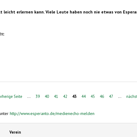
lt leicht erlernen kann. Viele Leute haben noch nie etwas von Espera
ht:
 Zamenhof
orherige Seite
…
39
40
41
42
43
44
45
46
47
…
nächst
unter
http://www.esperanto.de/medienecho-melden
Verein