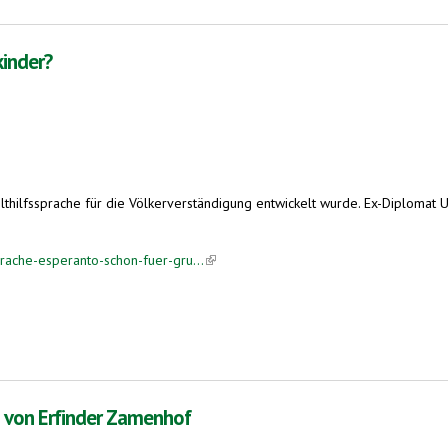
 Ludwik Zamenhof
kinder?
Welthilfssprache für die Völkerverständigung entwickelt wurde. Ex-Diploma
rache-esperanto-schon-fuer-gru...
(link is external)
g von Erfinder Zamenhof