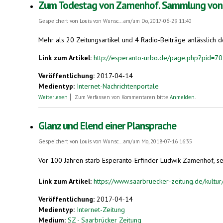
Zum Todestag von Zamenhof. Sammlung von e
Gespeichert von
Louis von Wunsc...
am/um Do, 2017-06-29 11:40
Mehr als 20 Zeitungsartikel und 4 Radio-Beiträge anlässlic
Link zum Artikel:
http://esperanto-urbo.de/page.php?pid=
Veröffentlichung:
2017-04-14
Medientyp:
Internet-Nachrichtenportale
über Zum Todestag von Zamenhof. Sammlung von etwa 20 Artike
Weiterlesen
Zum Verfassen von Kommentaren bitte
Anmelden
.
Glanz und Elend einer Plansprache
Gespeichert von
Louis von Wunsc...
am/um Mo, 2018-07-16 16:35
Vor 100 Jahren starb Esperanto-Erfinder Ludwik Zamenhof, sein
Link zum Artikel:
https://www.saarbruecker-zeitung.de/kultur/
Veröffentlichung:
2017-04-14
Medientyp:
Internet-Zeitung
Medium:
SZ - Saarbrücker Zeitung