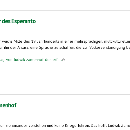
r des Esperanto
wuchs Mitte des 19. Jahrhunderts in einer mehrsprachigen, multikulturelle
hn der Anlass, eine Sprache zu schaffen, die zur Völkerverständigung beitr
ag-von-ludwik-zamenhof-der-erfi...
(link is external)
o
amenhof
sie einander verstehen und keine Kriege führen. Das hofft Ludwik Zamenh