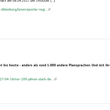
Harz am 08.04.2017 um 14:00Uhr (...)
-dillenburg/leserreporter-regi...
(link is external)
ebt bis heute - anders als rund 1.000 andere Plansprachen. Und mit i
17-04-14/vor-100-jahren-starb-de...
(link is external)