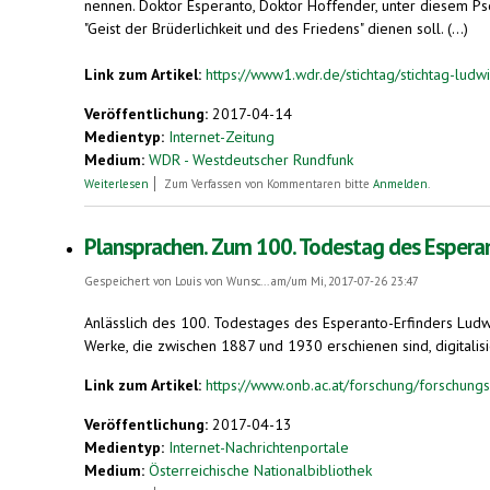
nennen. Doktor Esperanto, Doktor Hoffender, unter diesem Ps
"Geist der Brüderlichkeit und des Friedens" dienen soll. (...)
Link zum Artikel:
https://www1.wdr.de/stichtag/stichtag-ludw
Veröffentlichung:
2017-04-14
Medientyp:
Internet-Zeitung
Medium:
WDR - Westdeutscher Rundfunk
über Todestag des Esperanto-Erfinders Ludwik Zamenhof
Weiterlesen
Zum Verfassen von Kommentaren bitte
Anmelden
.
Plansprachen. Zum 100. Todestag des Espera
Gespeichert von
Louis von Wunsc...
am/um Mi, 2017-07-26 23:47
Anlässlich des 100. Todestages des Esperanto-Erfinders Lu
Werke, die zwischen 1887 und 1930 erschienen sind, digitalisie
Link zum Artikel:
https://www.onb.ac.at/forschung/forschung
Veröffentlichung:
2017-04-13
Medientyp:
Internet-Nachrichtenportale
Medium:
Österreichische Nationalbibliothek