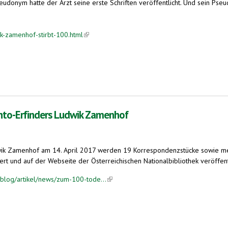
eudonym hatte der Arzt seine erste Schriften veröffentlicht. Und sein Ps
ik-zamenhof-stirbt-100.html
(link is external)
nto-Erfinders Ludwik Zamenhof
dwik Zamenhof am 14. April 2017 werden 19 Korrespondenzstücke sowie me
rt und auf der Webseite der Österreichischen Nationalbibliothek veröffentlic
sblog/artikel/news/zum-100-tode...
(link is external)