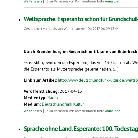
über Plansprachen. Zum 100. Todestag des Esperanto-Erfinders
Weiterlesen
Zum Verfassen von Kommentaren bitte
Anmelden
.
Weltsprache. Esperanto schon für Grundschul
Gespeichert von
Louis von Wunsc...
am/um Do, 2017-06-29 13:44
Ulrich Brandenburg im Gespräch mit Liane von Billerbeck
Es ist still geworden um Esperanto, das vor 130 Jahren als 
die Esperanto als Muttersprache gelernt haben. (...)
Link zum Artikel:
http://www.deutschlandfunkkultur.de/weltsp
Veröffentlichung:
2017-04-13
Medientyp:
Radio
Medium:
Deutschlandfunk Kultur
über Weltsprache. Esperanto schon für Grundschulkinder?
Weiterlesen
Zum Verfassen von Kommentaren bitte
Anmelden
.
Sprache ohne Land. Esperanto: 100. Todesta