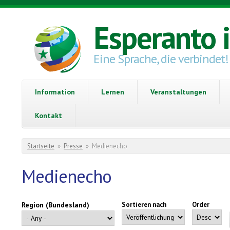
Direkt zum Inhalt
Esperanto 
Eine Sprache, die verbindet!
Information
Lernen
Veranstaltungen
Kontakt
Sie sind hier
Startseite
»
Presse
»
Medienecho
Medienecho
Region (Bundesland)
Sortieren nach
Order