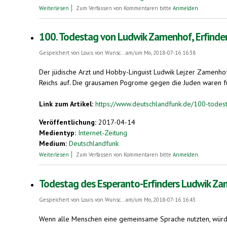
über Glanz und Elend einer Plansprache
Weiterlesen
Zum Verfassen von Kommentaren bitte
Anmelden
.
100. Todestag von Ludwik Zamenhof, Erfinde
Gespeichert von
Louis von Wunsc...
am/um Mo, 2018-07-16 16:38
Der jüdische Arzt und Hobby-Linguist Ludwik Lejzer Zamenhof 
Reichs auf. Die grausamen Pogrome gegen die Juden waren für i
Link zum Artikel:
https://www.deutschlandfunk.de/100-todest
Veröffentlichung:
2017-04-14
Medientyp:
Internet-Zeitung
Medium:
Deutschlandfunk
über 100. Todestag von Ludwik Zamenhof, Erfinder des Esperant
Weiterlesen
Zum Verfassen von Kommentaren bitte
Anmelden
.
Todestag des Esperanto-Erfinders Ludwik Z
Gespeichert von
Louis von Wunsc...
am/um Mo, 2018-07-16 16:43
Wenn alle Menschen eine gemeinsame Sprache nutzten, würden 