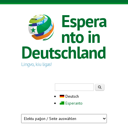
Direkt zum Inhalt
Espera
nto in
Deutschland
Lingvo, kiu ligas!
Suchformular
Suche
Deutsch
Esperanto