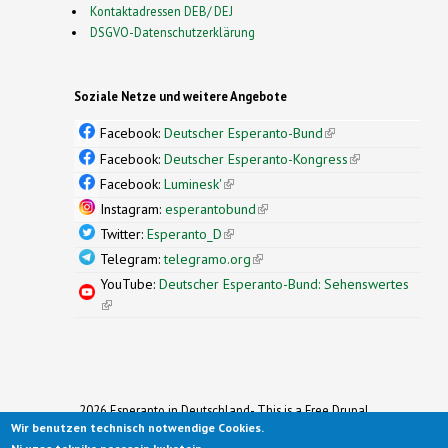
Kontaktadressen DEB/ DEJ
DSGVO-Datenschutzerklärung
Soziale Netze und weitere Angebote
Facebook:
Deutscher Esperanto-Bund
(link is
external)
Facebook:
Deutscher Esperanto-Kongress
(link is
external)
Facebook:
Luminesk'
(link is external)
Instagram:
esperantobund
(link is external)
Twitter:
Esperanto_D
(link is external)
Telegram:
telegramo.org
(link is external)
YouTube:
Deutscher Esperanto-Bund: Sehenswertes
(link is external)
2026 Esperanto in Deutschland- This is a Free Drupal
Wir benutzen technisch notwendige Cookies.
Theme
Ported to Drupal for the Open Source Community by