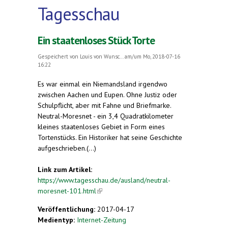
Tagesschau
Ein staatenloses Stück Torte
Gespeichert von
Louis von Wunsc...
am/um Mo, 2018-07-16
16:22
Es war einmal ein Niemandsland irgendwo
zwischen Aachen und Eupen. Ohne Justiz oder
Schulpflicht, aber mit Fahne und Briefmarke.
Neutral-Moresnet - ein 3,4 Quadratkilometer
kleines staatenloses Gebiet in Form eines
Tortenstücks. Ein Historiker hat seine Geschichte
aufgeschrieben.(...)
Link zum Artikel:
https://www.tagesschau.de/ausland/neutral-
moresnet-101.html
(link is external)
Veröffentlichung:
2017-04-17
Medientyp:
Internet-Zeitung