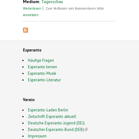
Medium:
Tagesschau
über Ein staatenloses Stück Torte
Weiterlesen
Zum Verfassen von Kommentaren bitte
Anmelden
.
Esperanto
Häufige Fragen
Esperanto lernen
Esperanto-Musik
Esperanto-Literatur
Verein
Esperanto-Laden Berlin
Zeitschrift: Esperanto aktuell
Deutsche Esperanto-Jugend (DEJ)
Deutscher Esperanto-Bund (DEB)
(link is external)
Impressum