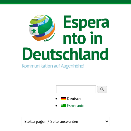
Direkt zum Inhalt
Espera
nto in
Deutschland
Kommunikation auf Augenhöhe!
Suchformular
Suche
Deutsch
Esperanto