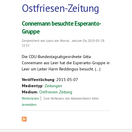
Ostfriesen-Zeitung
Connemann besuchte Esperanto-
Gruppe
Gespeichert von
Louis von Wunsc...
am/um Do, 2015-05-28
22:32
Die CDU-Bundestagsabgeordnete Gitta
Connemann aus Leer hat die Esperanto-Gruppe in
Leer um Leiter Harm Reddingius besucht. (...)
Veröffentlichung:
2015-05-07
Medientyp:
Zeitungen
Medium:
Ostfriesen-Zeitung
über Connemann besuchte Esperanto-Gruppe
Weiterlesen
Zum Verfassen von Kommentaren bitte
Anmelden
.