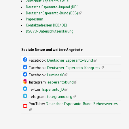
Zeitschrift: Esperanto aktuell
Deutsche Esperanto-Jugend (DEJ)
Deutscher Esperanto-Bund (DEB)
(link is external)
Impressum
Kontaktadressen DEB/ DEJ
DSGVO-Datenschutzerklärung
Soziale Netze und weitere Angebote
Facebook:
Deutscher Esperanto-Bund
(link is
external)
Facebook:
Deutscher Esperanto-Kongress
(link is
external)
Facebook:
Luminesk'
(link is external)
Instagram:
esperantobund
(link is external)
Twitter:
Esperanto_D
(link is external)
Telegram:
telegramo.org
(link is external)
YouTube:
Deutscher Esperanto-Bund: Sehenswertes
(link is external)