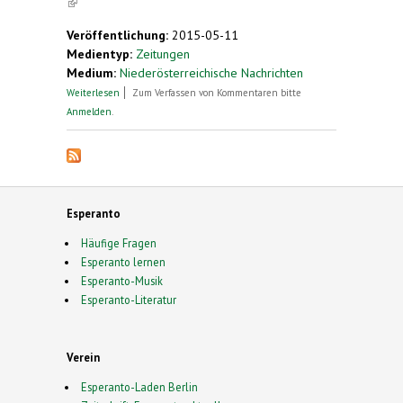
(link is external)
Veröffentlichung:
2015-05-11
Medientyp:
Zeitungen
Medium:
Niederösterreichische Nachrichten
über Rekordverdächtig: Aktiver Musiker ist über 90
Weiterlesen
Zum Verfassen von Kommentaren bitte
Jahre
Anmelden
.
Esperanto
Häufige Fragen
Esperanto lernen
Esperanto-Musik
Esperanto-Literatur
Verein
Esperanto-Laden Berlin