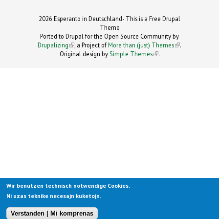
2026 Esperanto in Deutschland- This is a Free Drupal
Theme
Ported to Drupal for the Open Source Community by
Drupalizing
(link is external)
, a Project of
More than (just) Themes
(link is
.
Original design by
Simple Themes
.
(link is
external)
external)
Wir benutzen technisch notwendige Cookies.
Ni uzas teknike necesajn kuketojn.
Verstanden | Mi komprenas