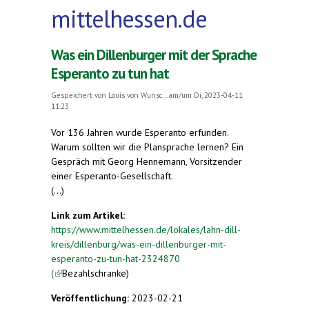
mittelhessen.de
Was ein Dillenburger mit der Sprache
Esperanto zu tun hat
Gespeichert von
Louis von Wunsc...
am/um Di, 2023-04-11
11:23
Vor 136 Jahren wurde Esperanto erfunden.
Warum sollten wir die Plansprache lernen? Ein
Gespräch mit Georg Hennemann, Vorsitzender
einer Esperanto-Gesellschaft.
(...)
Link zum Artikel:
https://www.mittelhessen.de/lokales/lahn-dill-
kreis/dillenburg/was-ein-dillenburger-mit-
esperanto-zu-tun-hat-2324870
(
(link is external)
Bezahlschranke)
Veröffentlichung:
2023-02-21