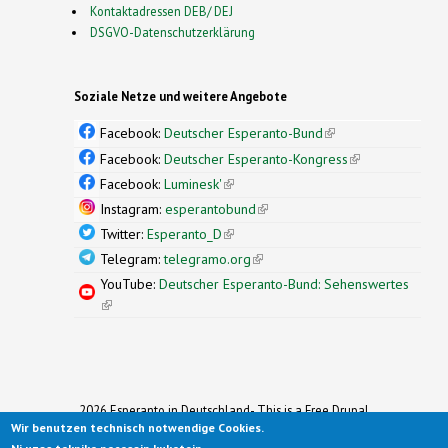
Kontaktadressen DEB/ DEJ
DSGVO-Datenschutzerklärung
Soziale Netze und weitere Angebote
Facebook:
Deutscher Esperanto-Bund
(link is
external)
Facebook:
Deutscher Esperanto-Kongress
(link is
external)
Facebook:
Luminesk'
(link is external)
Instagram:
esperantobund
(link is external)
Twitter:
Esperanto_D
(link is external)
Telegram:
telegramo.org
(link is external)
YouTube:
Deutscher Esperanto-Bund: Sehenswertes
(link is external)
2026 Esperanto in Deutschland- This is a Free Drupal
Wir benutzen technisch notwendige Cookies.
Theme
Ported to Drupal for the Open Source Community by