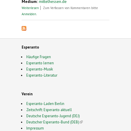
Medium:
mittelhessen.de
über Was ein Dillenburger mit der Sprache
Weiterlesen
Zum Verfassen von Kommentaren bitte
Esperanto zu tun hat
Anmelden
.
Esperanto
Häufige Fragen
Esperanto lernen
Esperanto-Musik
Esperanto-Literatur
Verein
Esperanto-Laden Berlin
Zeitschrift: Esperanto aktuell
Deutsche Esperanto-Jugend (DEJ)
Deutscher Esperanto-Bund (DEB)
(link is external)
Impressum