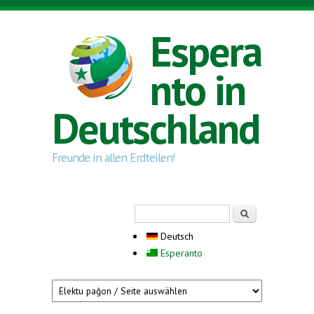
Direkt zum Inhalt
Espera
nto in
Deutschland
Freunde in allen Erdteilen!
Suchformular
Suche
Deutsch
Esperanto