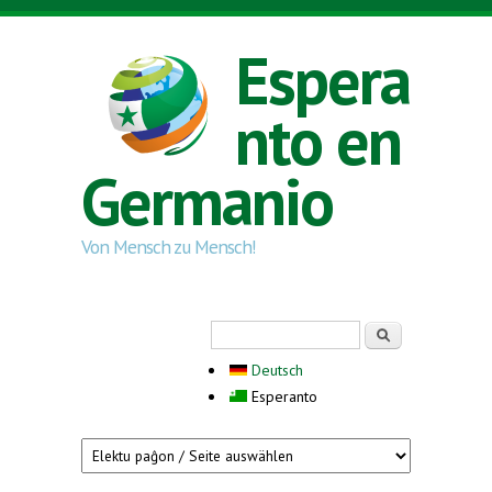
Skip to main content
Espera
nto en
Germanio
Von Mensch zu Mensch!
Search form
Serĉi
Deutsch
Esperanto