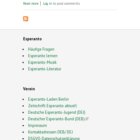
about Was ein Dillenburger mit der Sprache
Read more
Log in
to post comments
Esperanto zu tun hat
Esperanto
Häufige Fragen
Esperanto lernen
Esperanto-Musik
Esperanto-Literatur
Verein
Esperanto-Laden Berlin
Zeitschrift: Esperanto aktuell
Deutsche Esperanto-Jugend (DEJ)
Deutscher Esperanto-Bund (DEB)
(link is external)
Impressum
Kontaktadressen DEB/ DEJ
DSGVO-Datenschutzerklärung