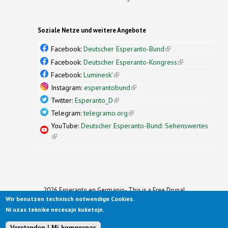
Soziale Netze und weitere Angebote
Facebook:
Deutscher Esperanto-Bund
(link is
external)
Facebook:
Deutscher Esperanto-Kongress
(link is
external)
Facebook:
Luminesk'
(link is external)
Instagram:
esperantobund
(link is external)
Twitter:
Esperanto_D
(link is external)
Telegram:
telegramo.org
(link is external)
YouTube:
Deutscher Esperanto-Bund: Sehenswertes
(link is external)
2026 Esperanto en Germanio- This is a Free Drupal
Wir benutzen technisch notwendige Cookies.
Theme
Ported to Drupal for the Open Source Community by
Ni uzas teknike necesajn kuketojn.
Drupalizing
(link is external)
, a Project of
More than (just) Themes
(link is
.
Original design by
Simple Themes
.
(link is
external)
Verstanden | Mi komprenas