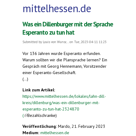
mittelhessen.de
Was ein Dillenburger mit der Sprache
Esperanto zu tun hat
Submitted by
Louis von Wunsc...
on Tue, 2023-04-11 11:23
Vor 136 Jahren wurde Esperanto erfunden.
Warum sollten wir die Plansprache lernen? Ein
Gespräch mit Georg Hennemann, Vorsitzender
einer Esperanto-Gesellschaft.
(...)
Link zum Artikel:
https://www.mittelhessen.de/lokales/lahn-dill-
kreis/dillenburg/was-ein-dillenburger-mit-
esperanto-zu-tun-hat-2324870
(
(link is external)
Bezahlschranke)
Veröffentlichung:
Mardo, 21. February 2023
Medium:
mittelhessen.de