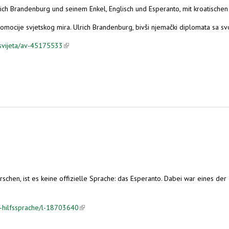
ch Brandenburg und seinem Enkel, Englisch und Esperanto, mit kroatischen 
m promocije svjetskog mira. Ulrich Brandenburg, bivši njemački diplomata sa 
-svijeta/av-45175533
(link is external)
en, ist es keine offizielle Sprache: das Esperanto. Dabei war eines der 
-hilfssprache/l-18703640
(link is external)