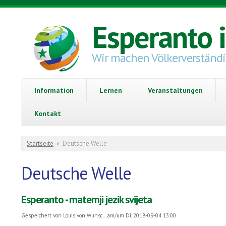
Direkt zum Inhalt
Esperanto 
Wir machen Völkerverständ
Information
Lernen
Veranstaltungen
Kontakt
Sie sind hier
Startseite
»
Deutsche Welle
Deutsche Welle
Esperanto - maternji jezik svijeta
Gespeichert von
Louis von Wunsc...
am/um Di, 2018-09-04 13:00