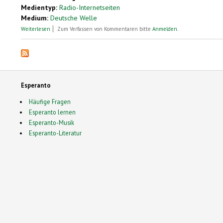
Medientyp:
Radio-Internetseiten
Medium:
Deutsche Welle
über Esperanto – mehr als eine Hilfssprache?
Weiterlesen
Zum Verfassen von Kommentaren bitte
Anmelden
.
Esperanto
Häufige Fragen
Esperanto lernen
Esperanto-Musik
Esperanto-Literatur