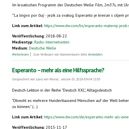
Im kroatischen Programm der Deutschen Welle: Film, 2m37s, mit Ulri
"'La lingvo por ĉiuj' - jezik za svakog. Esperanto je kreiran s cilje
Link zum Artikel:
https://www.dw.com/bs/esperanto-maternji-jezik
Veröffentlichung:
2018-08-22
Medientyp:
Radio-Internetseiten
Medium:
Deutsche Welle
über Esperanto - maternji jezik svijeta
Weiterlesen
Zum Verfassen von Kommentaren bitte
Anmelden
.
Esperanto – mehr als eine Hilfssprache?
Gespeichert von
Louis von Wunsc...
am/um Di, 2018-09-04 11:05
Deutsch-Lektion in der Reihe "Deutsch XXL", Alltagsdeutsch
"Obwohl es mehrere Hunderttausend Menschen auf der Welt beherrsch
zu können." (...)
Link zum Artikel:
https://www.dw.com/de/esperanto-mehr-als-eine
Veröffentlichung:
2015-11-17