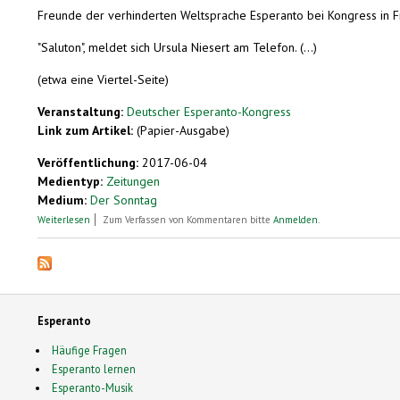
Freunde der verhinderten Weltsprache Esperanto bei Kongress in F
"Saluton", meldet sich Ursula Niesert am Telefon. (...)
(etwa eine Viertel-Seite)
Veranstaltung:
Deutscher Esperanto-Kongress
Link zum Artikel:
(Papier-Ausgabe)
Veröffentlichung:
2017-06-04
Medientyp:
Zeitungen
Medium:
Der Sonntag
über Treffen in der Mitte
Weiterlesen
Zum Verfassen von Kommentaren bitte
Anmelden
.
Esperanto
Häufige Fragen
Esperanto lernen
Esperanto-Musik