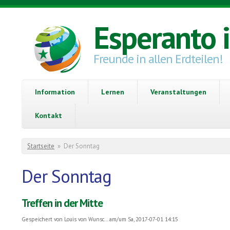
Direkt zum Inhalt
Esperanto 
Freunde in allen Erdteilen!
Information
Lernen
Veranstaltungen
Kontakt
Sie sind hier
Startseite
»
Der Sonntag
Der Sonntag
Treffen in der Mitte
Gespeichert von
Louis von Wunsc...
am/um Sa, 2017-07-01 14:15