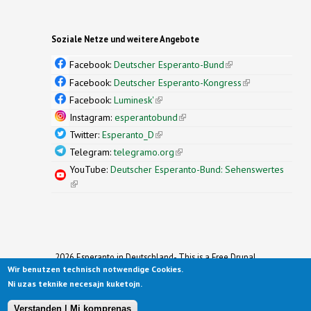
Soziale Netze und weitere Angebote
Facebook:
Deutscher Esperanto-Bund
(link is
external)
Facebook:
Deutscher Esperanto-Kongress
(link is
external)
Facebook:
Luminesk'
(link is external)
Instagram:
esperantobund
(link is external)
Twitter:
Esperanto_D
(link is external)
Telegram:
telegramo.org
(link is external)
YouTube:
Deutscher Esperanto-Bund: Sehenswertes
(link is external)
2026 Esperanto in Deutschland- This is a Free Drupal
Wir benutzen technisch notwendige Cookies.
Theme
Ported to Drupal for the Open Source Community by
Ni uzas teknike necesajn kuketojn.
Drupalizing
(link is external)
, a Project of
More than (just) Themes
(link is
.
Original design by
Simple Themes
.
(link is
external)
Verstanden | Mi komprenas