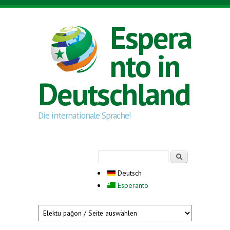
Direkt zum Inhalt
Espera
nto in
Deutschland
Die internationale Sprache!
Suchformular
Suche
Deutsch
Esperanto