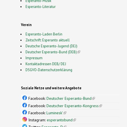
Esperanto-Musik
Esperanto-Literatur
Verein
Esperanto-Laden Berlin
Zeitschrift: Esperanto aktuell
Deutsche Esperanto-Jugend (DEJ)
Deutscher Esperanto-Bund (DEB)
(link is external)
Impressum
Kontaktadressen DEB/ DEJ
DSGVO-Datenschutzerklärung
Soziale Netze und weitere Angebote
Facebook:
Deutscher Esperanto-Bund
(link is
external)
Facebook:
Deutscher Esperanto-Kongress
(link is
external)
Facebook:
Luminesk'
(link is external)
Instagram:
esperantobund
(link is external)
Twitter:
Esperanto_D
(link is external)