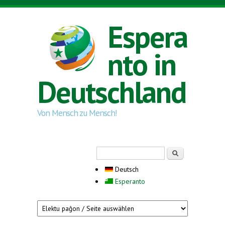
Direkt zum Inhalt
Espera
nto in
Deutschland
Von Mensch zu Mensch!
Suchformular
Suche
Deutsch
Esperanto