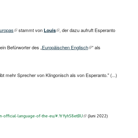
Europas
(link is external)
stammt von
Louis
(link is external)
, der dazu aufruft Esperanto
ein Befürworter des „
Europäischen Englisch
(link is external)
“ als
t mehr Sprecher von Klingonisch als von Esperanto." (...)
xternal)
external)
-official-language-of-the-eu/#.YrYyhS8etBU
(link is external)
(Juni 2022)