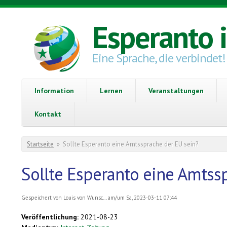
Direkt zum Inhalt
Esperanto 
Eine Sprache, die verbindet!
Information
Lernen
Veranstaltungen
Kontakt
Sie sind hier
Startseite
»
Sollte Esperanto eine Amtssprache der EU sein?
Sollte Esperanto eine Amtss
Gespeichert von
Louis von Wunsc...
am/um Sa, 2023-03-11 07:44
Veröffentlichung:
2021-08-23