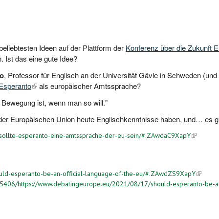
beliebtesten Ideen auf der Plattform der
Konferenz über die Zukunft 
. Ist das eine gute Idee?
o
, Professor für Englisch an der Universität Gävle in Schweden (und 
Esperanto
(link is external)
als europäischer Amtssprache?
he Bewegung ist, wenn man so will."
 der Europäischen Union heute Englischkenntnisse haben, und… es gib
sollte-esperanto-eine-amtssprache-der-eu-sein/#.ZAwdaC9XapY
(link is e
uld-esperanto-be-an-official-language-of-the-eu/#.ZAwdZS9XapY
(link is 
5406/https://www.debatingeurope.eu/2021/08/17/should-esperanto-be-an