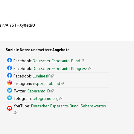
sein/#.YSTHXy8etBU
Soziale Netze und weitere Angebote
Facebook:
Deutscher Esperanto-Bund
(link is external)
Facebook:
Deutscher Esperanto-Kongress
(link is external)
Facebook:
Luminesk'
(link is external)
Instagram:
esperantobund
(link is external)
Twitter:
Esperanto_D
(link is external)
Telegram:
telegramo.org
(link is external)
YouTube:
Deutscher Esperanto-Bund: Sehenswertes
(link is external)