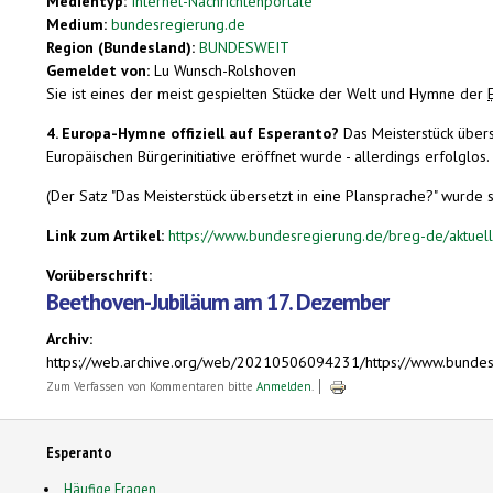
Medientyp:
Internet-Nachrichtenportale
Medium:
bundesregierung.de
Region (Bundesland):
BUNDESWEIT
Gemeldet von:
Lu Wunsch-Rolshoven
Sie ist eines der meist gespielten Stücke der Welt und Hymne der
4. Europa-Hymne offiziell auf Esperanto?
Das Meisterstück übers
Europäischen Bürgerinitiative eröffnet wurde - allerdings erfolglos
(Der Satz "Das Meisterstück übersetzt in eine Plansprache?" wurde s
Link zum Artikel:
https://www.bundesregierung.de/breg-de/aktuell
Vorüberschrift:
Beethoven-Jubiläum am 17. Dezember
Archiv:
https://web.archive.org/web/20210506094231/https://www.bunde
Zum Verfassen von Kommentaren bitte
Anmelden
.
Esperanto
Häufige Fragen