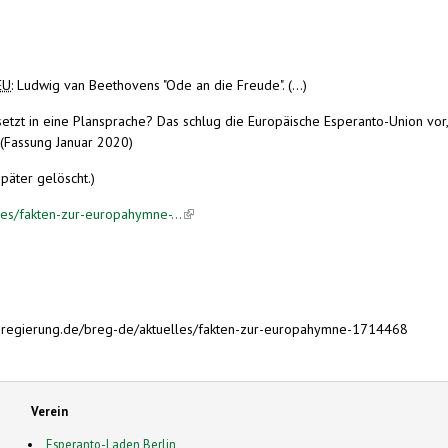
EU
: Ludwig van Beethovens "Ode an die Freude". (...)
etzt in eine Plansprache? Das schlug die Europäische Esperanto-Union vor,
. (Fassung Januar 2020)
päter gelöscht.)
es/fakten-zur-europahymne-...
(link is external)
sregierung.de/breg-de/aktuelles/fakten-zur-europahymne-1714468
Verein
Esperanto-Laden Berlin