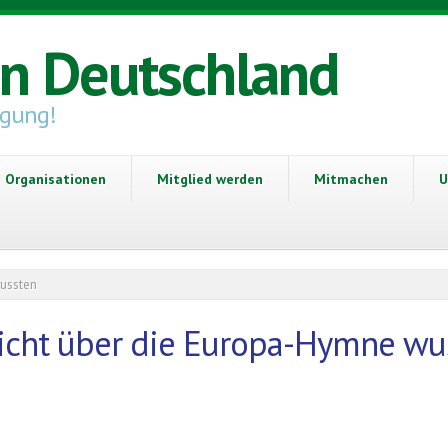
in Deutschland
igung!
Organisationen
Mitglied werden
Mitmachen
U
wussten
nicht über die Europa-Hymne wu