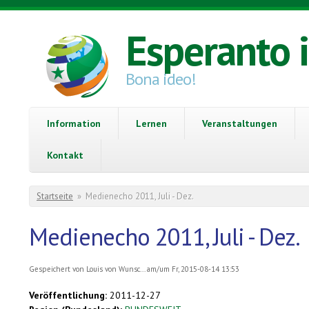
Direkt zum Inhalt
Esperanto 
Bona ideo!
Information
Lernen
Veranstaltungen
Kontakt
Sie sind hier
Startseite
»
Medienecho 2011, Juli - Dez.
Medienecho 2011, Juli - Dez.
Gespeichert von
Louis von Wunsc...
am/um Fr, 2015-08-14 13:53
Veröffentlichung:
2011-12-27