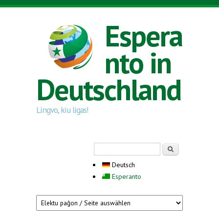
Direkt zum Inhalt
Espera
nto in
Deutschland
Lingvo, kiu ligas!
Suchformular
Suche
Deutsch
Esperanto