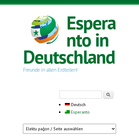
Direkt zum Inhalt
Espera
nto in
Deutschland
Freunde in allen Erdteilen!
Suchformular
Suche
Deutsch
Esperanto