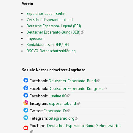
Verein
Esperanto-Laden Berlin
Zeitschrift: Esperanto aktuell
Deutsche Esperanto-Jugend (DEJ)
Deutscher Esperanto-Bund (DEB)
(link is external)
Impressum
Kontaktadressen DEB/ DEJ
DSGVO-Datenschutzerklärung
Soziale Netze und weitere Angebote
Facebook:
Deutscher Esperanto-Bund
(link is
external)
Facebook:
Deutscher Esperanto-Kongress
(link is
external)
Facebook:
Luminesk'
(link is external)
Instagram:
esperantobund
(link is external)
Twitter:
Esperanto_D
(link is external)
Telegram:
telegramo.org
(link is external)
YouTube:
Deutscher Esperanto-Bund: Sehenswertes
(link is external)