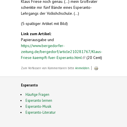
Klaus Friese noch genau. (...) mein Großvater
schenkte mir fünf Bände eines Esperanto-
Lehrgangs der Volkshchschule. (...)
(5-spaltiger Artikel mit Bild)
Link zum Artikel:
Papierausgabe und
https://www.bergedorfer-
zeitung.de/bergedorf/article210281767/Klaus-
Friese-kaempft-fuer-Esperanto.html
(link is
(20 Cent)
external)
Zum Verfassen von Kommentaren bitte
Anmelden
.
Esperanto
Häufige Fragen
Esperanto lernen
Esperanto-Musik
Esperanto-Literatur