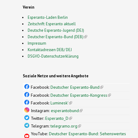
Verein
Esperanto-Laden Berlin
Zeitschrift: Esperanto aktuell
Deutsche Esperanto-Jugend (DEJ)
Deutscher Esperanto-Bund (DEB)
(link is external)
Impressum
Kontaktadressen DEB/ DEJ
DSGVO-Datenschutzerklärung
Soziale Netze und weitere Angebote
Facebook:
Deutscher Esperanto-Bund
(link is
external)
Facebook:
Deutscher Esperanto-Kongress
(link is
external)
Facebook:
Luminesk'
(link is external)
Instagram:
esperantobund
(link is external)
Twitter:
Esperanto_D
(link is external)
Telegram:
telegramo.org
(link is external)
YouTube:
Deutscher Esperanto-Bund: Sehenswertes