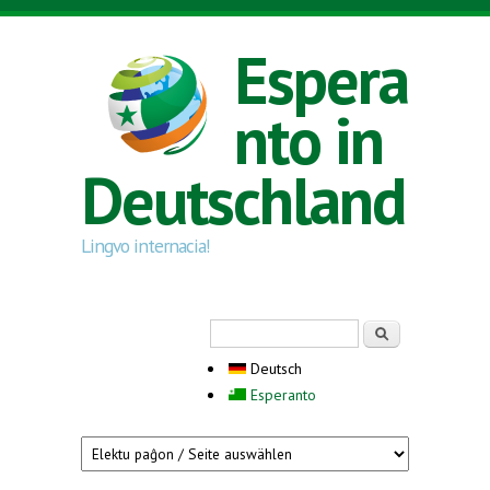
Direkt zum Inhalt
Espera
nto in
Deutschland
Lingvo internacia!
Suchformular
Suche
Deutsch
Esperanto