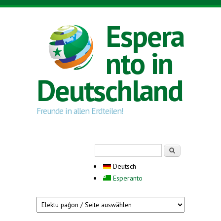
Direkt zum Inhalt
Espera
nto in
Deutschland
Freunde in allen Erdteilen!
Suchformular
Suche
Deutsch
Esperanto