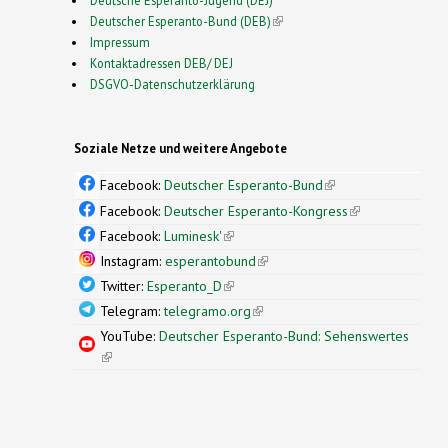
Deutscher Esperanto-Bund (DEB)
(link is external)
Impressum
Kontaktadressen DEB/ DEJ
DSGVO-Datenschutzerklärung
Soziale Netze und weitere Angebote
Facebook:
Deutscher Esperanto-Bund
(link is
external)
Facebook:
Deutscher Esperanto-Kongress
(link is
external)
Facebook:
Luminesk'
(link is external)
Instagram:
esperantobund
(link is external)
Twitter:
Esperanto_D
(link is external)
Telegram:
telegramo.org
(link is external)
YouTube:
Deutscher Esperanto-Bund: Sehenswertes
(link is external)