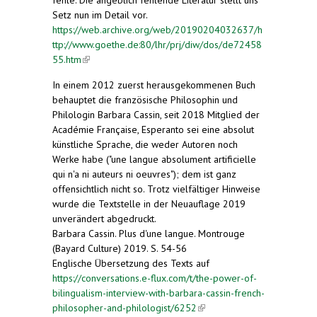
Setz nun im Detail vor.
https://web.archive.org/web/20190204032637/h
ttp://www.goethe.de:80/lhr/prj/diw/dos/de72458
55.htm
(link is external)
In einem 2012 zuerst herausgekommenen Buch
behauptet die französische Philosophin und
Philologin Barbara Cassin, seit 2018 Mitglied der
Académie Française, Esperanto sei eine absolut
künstliche Sprache, die weder Autoren noch
Werke habe ("une langue absolument artificielle
qui n'a ni auteurs ni oeuvres"); dem ist ganz
offensichtlich nicht so. Trotz vielfältiger Hinweise
wurde die Textstelle in der Neuauflage 2019
unverändert abgedruckt.
Barbara Cassin. Plus d'une langue. Montrouge
(Bayard Culture) 2019. S. 54-56
Englische Übersetzung des Texts auf
https://conversations.e-flux.com/t/the-power-of-
bilingualism-interview-with-barbara-cassin-french-
philosopher-and-philologist/6252
(link is external)