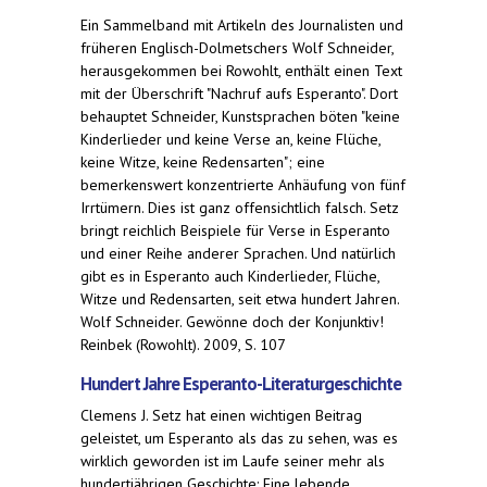
Ein Sammelband mit Artikeln des Journalisten und
früheren Englisch-Dolmetschers Wolf Schneider,
herausgekommen bei Rowohlt, enthält einen Text
mit der Überschrift "Nachruf aufs Esperanto". Dort
behauptet Schneider, Kunstsprachen böten "keine
Kinderlieder und keine Verse an, keine Flüche,
keine Witze, keine Redensarten"; eine
bemerkenswert konzentrierte Anhäufung von fünf
Irrtümern. Dies ist ganz offensichtlich falsch. Setz
bringt reichlich Beispiele für Verse in Esperanto
und einer Reihe anderer Sprachen. Und natürlich
gibt es in Esperanto auch Kinderlieder, Flüche,
Witze und Redensarten, seit etwa hundert Jahren.
Wolf Schneider. Gewönne doch der Konjunktiv!
Reinbek (Rowohlt). 2009, S. 107
Hundert Jahre Esperanto-Literaturgeschichte
Clemens J. Setz hat einen wichtigen Beitrag
geleistet, um Esperanto als das zu sehen, was es
wirklich geworden ist im Laufe seiner mehr als
hundertjährigen Geschichte: Eine lebende