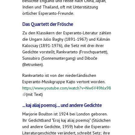
besuchte England und reiste nach China, Japan,
Indien und Thailand, oft mit Unterstützung
örtlicher Esperanto-Freunde.
Das Quartett der Frösche
Zu den Klassikern der Esperanto-Literatur zählen
die Ungarn Julio Baghy (1891-1967) und Kálmán
Kalocsay (1891-1976), die Setz mit drei ihrer
Gedichte vorstellt, Rankvarteto (Froschquartett),
Sunsubiro (Sonnenuntergang) und Diboĉe
(Betrunken).
Rankvarteto ist von der niederländischen
Esperanto-Musikgruppe Kajto vertont worden.
https://www.youtube.com/watch?v=Nw6V49hlx98
(link is external)
(mit Text)
... kaj aliaj poemoj. ... und andere Gedichte
Marjorie Boulton ist 1924 bei London geboren.
Ihr Gedichtband "Eroj kaj aliaj poemoj" (Stückchen
und andere Gedichte, 1959) habe die Esperanto-
Literaturgeschichte verändert, schreibt Setz; ihre