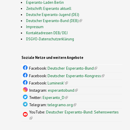
Esperanto-Laden Berlin
Zeitschrift: Esperanto aktuell
Deutsche Esperanto-Jugend (DEJ)
Deutscher Esperanto-Bund (DEB)
(link is external)
Impressum
Kontaktadressen DEB/ DEJ
DSGVO-Datenschutzerklärung
Soziale Netze und weitere Angebote
Facebook:
Deutscher Esperanto-Bund
(link is
external)
Facebook:
Deutscher Esperanto-Kongress
(link is
external)
Facebook:
Luminesk'
(link is external)
Instagram:
esperantobund
(link is external)
Twitter:
Esperanto_D
(link is external)
Telegram:
telegramo.org
(link is external)
YouTube:
Deutscher Esperanto-Bund: Sehenswertes
(link is external)