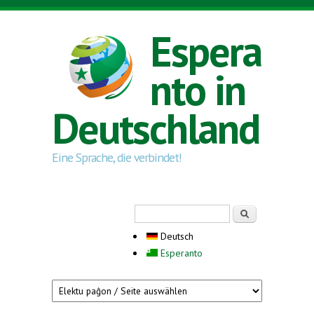
Direkt zum Inhalt
Espera
nto in
Deutschland
Eine Sprache, die verbindet!
Suchformular
Suche
Deutsch
Esperanto