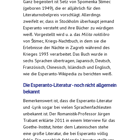
Ganz begeistert ist Setz von Spomenka Štimec
(geboren 1949), die er alljährlich für den
Literaturnobelpreis vorschlägt. Allerdings
zweifelt er, dass in Stockholm überhaupt jemand
Esperanto versteht und ihre Bücher zu würdigen
weiß. Vorgestellt wird u. a. das
Milita noktlibro
von Ŝtimec, Kriegs-Nachtbuch, in dem sie die
Erlebnisse der Nächte in Zagreb während des
Krieges 1993 verarbeitet. Das Buch wurde in
sechs Sprachen übertragen, Japanisch, Deutsch,
Französisch, Chinesisch, Isländisch und Englisch,
wie die Esperanto-Wikipedia zu berichten weiß.
Die Esperanto-Literatur - noch nicht allgemein
bekannt
Bemerkenswert ist, dass die Esperanto-Literatur
und -Lyrik sogar bei vielen Sprachenfachleuten
unbekannt ist. Der Romanistik-Professor Jürgen
Trabant erklärte 2011 in einem Interview für das
Goethe-Institut, hinter dem Lateinischen stehe
eine große Literatur, die bei Esperanto völlig
fehle. Die angeblich fehlende Literatur stellt uns