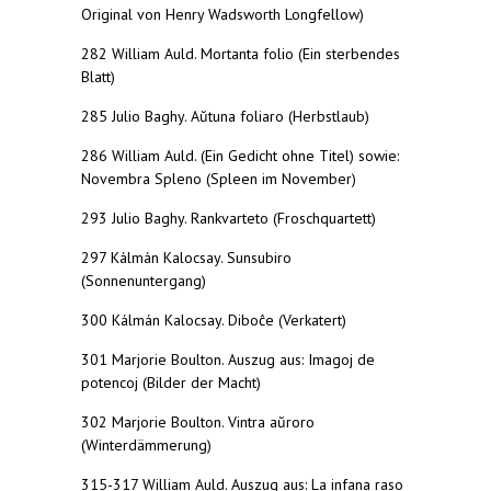
Original von Henry Wadsworth Longfellow)
282 William Auld. Mortanta folio (Ein sterbendes
Blatt)
285 Julio Baghy. Aŭtuna foliaro (Herbstlaub)
286 William Auld. (Ein Gedicht ohne Titel) sowie:
Novembra Spleno (Spleen im November)
293 Julio Baghy. Rankvarteto (Froschquartett)
297 Kálmán Kalocsay. Sunsubiro
(Sonnenuntergang)
300 Kálmán Kalocsay. Diboĉe (Verkatert)
301 Marjorie Boulton. Auszug aus: Imagoj de
potencoj (Bilder der Macht)
302 Marjorie Boulton. Vintra aŭroro
(Winterdämmerung)
315-317 William Auld. Auszug aus: La infana raso