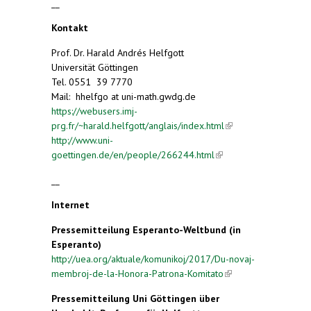
__
Kontakt
Prof. Dr. Harald Andrés Helfgott
Universität Göttingen
Tel. 0551 39 7770
Mail: hhelfgo at uni-math.gwdg.de
https://webusers.imj-
prg.fr/~harald.helfgott/anglais/index.html
(link is
http://www.uni-
external)
goettingen.de/en/people/266244.html
(link is
external)
__
Internet
Pressemitteilung Esperanto-Weltbund (in
Esperanto)
http://uea.org/aktuale/komunikoj/2017/Du-novaj-
membroj-de-la-Honora-Patrona-Komitato
(link is
external)
Pressemitteilung Uni Göttingen über