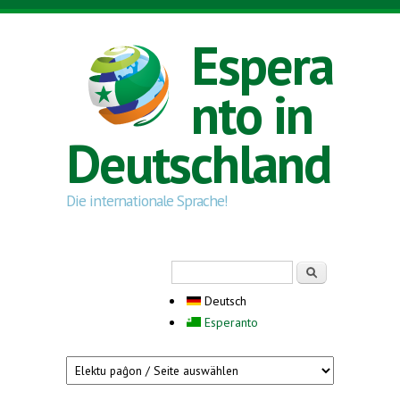
Direkt zum Inhalt
Espera
nto in
Deutschland
Die internationale Sprache!
Suchformular
Suche
Deutsch
Esperanto