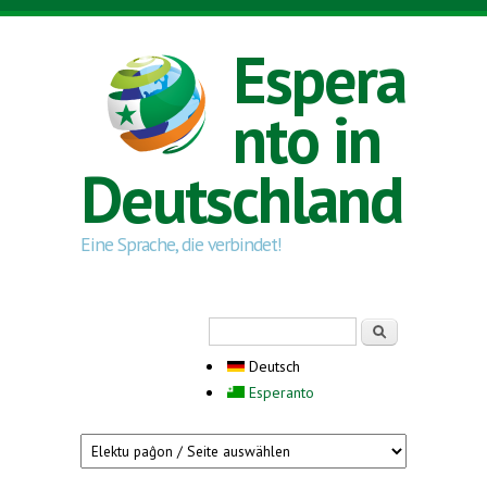
Direkt zum Inhalt
Espera
nto in
Deutschland
Eine Sprache, die verbindet!
Suchformular
Suche
Deutsch
Esperanto