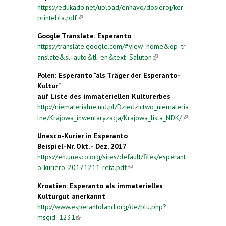
https://edukado.net/upload/enhavo/dosieroj/ker_
printebla.pdf
(link is external)
Google Translate: Esperanto
https://translate.google.com/#view=home&op=tr
anslate&sl=auto&tl=en&text=Saluton
(link is
external)
Polen: Esperanto "als Träger der Esperanto-
Kultur"
auf Liste des immateriellen Kulturerbes
http://niematerialne.nid.pl/Dziedzictwo_niemateria
lne/Krajowa_inwentaryzacja/Krajowa_lista_NDK/
(link is
external)
Unesco-Kurier in Esperanto
Beispiel-Nr. Okt. - Dez. 2017
https://en.unesco.org/sites/default/files/esperant
o-kuriero-20171211-reta.pdf
(link is external)
Kroatien: Esperanto als immaterielles
Kulturgut anerkannt
http://www.esperantoland.org/de/plu.php?
msgid=1231
(link is external)