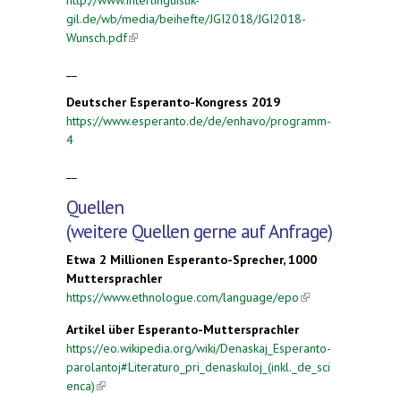
gil.de/wb/media/beihefte/JGI2018/JGI2018-
Wunsch.pdf
(link is external)
__
Deutscher Esperanto-Kongress 2019
https://www.esperanto.de/de/enhavo/programm-
4
__
Quellen
(weitere Quellen gerne auf Anfrage)
Etwa 2 Millionen Esperanto-Sprecher, 1000
Muttersprachler
https://www.ethnologue.com/language/epo
(link is
external)
Artikel über Esperanto-Muttersprachler
https://eo.wikipedia.org/wiki/Denaskaj_Esperanto-
parolantoj#Literaturo_pri_denaskuloj_(inkl._de_sci
enca)
(link is external)