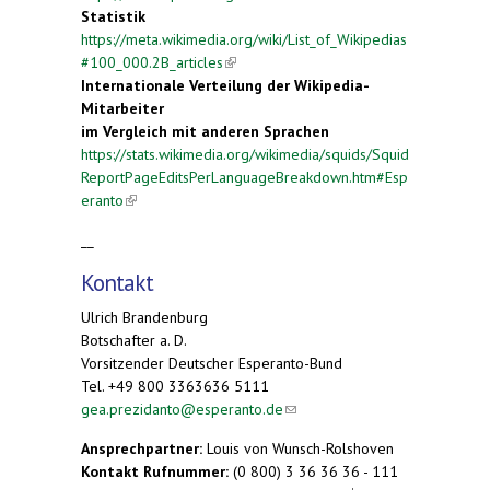
Statistik
https://meta.wikimedia.org/wiki/List_of_Wikipedias
#100_000.2B_articles
(link is external)
Internationale Verteilung der Wikipedia-
Mitarbeiter
im Vergleich mit anderen Sprachen
https://stats.wikimedia.org/wikimedia/squids/Squid
ReportPageEditsPerLanguageBreakdown.htm#Esp
eranto
(link is external)
__
Kontakt
Ulrich Brandenburg
Botschafter a. D.
Vorsitzender Deutscher Esperanto-Bund
Tel. +49 800 3363636 5111
gea.prezidanto@esperanto.de
(link sends e-mail)
Ansprechpartner:
Louis von Wunsch-Rolshoven
Kontakt Rufnummer:
(0 800) 3 36 36 36 - 111