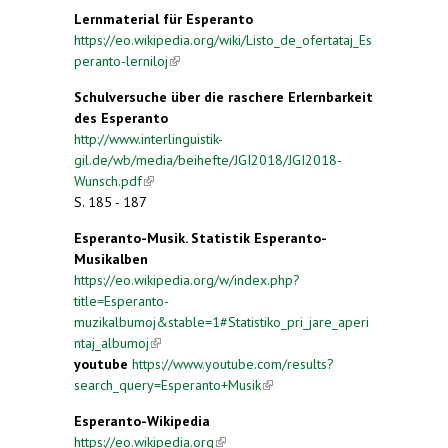
Lernmaterial für Esperanto
https://eo.wikipedia.org/wiki/Listo_de_ofertataj_Es
peranto-lerniloj
(link is external)
Schulversuche über die raschere Erlernbarkeit
des Esperanto
http://www.interlinguistik-
gil.de/wb/media/beihefte/JGI2018/JGI2018-
Wunsch.pdf
(link is external)
S. 185 - 187
Esperanto-Musik. Statistik
Esperanto-
Musikalben
https://eo.wikipedia.org/w/index.php?
title=Esperanto-
muzikalbumoj&stable=1#Statistiko_pri_jare_aperi
ntaj_albumoj
(link is external)
youtube
https://www.youtube.com/results?
search_query=Esperanto+Musik
(link is external)
Esperanto-Wikipedia
https://eo.wikipedia.org
(link is external)