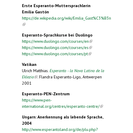
Erste Esperanto-Muttersprachlerin
Emilia Gastón
https://de.wikipedia.org/wiki/Emilia_Gast%C3%B3n
(link is external)
Esperanto-Sprachkurse bei Duolingo
https://www.duolingo.com/courses/en
(link is
https://www.duolingo.com/courses/es
(link is
external)
https://www.duolingo.com/courses/pt
(link is
external)
external)
Vatikan
Ulrich Matthias.
Esperanto - la Nova Latino de la
Eklezio
(link is external)
. Flandra Esperanto-Ligo, Antwerpen
2001
Esperanto-PEN-Zentrum
https://www.pen-
international.org/centres/esperanto-centre/
(link is
external)
Ungarn: Anerkennung als lebende Sprache,
2004
http://www.esperantoland.org/de/plu.php?