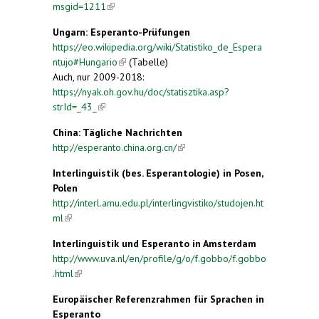
msgid=1211
(link is external)
Ungarn:
Esperanto-Prüfungen
https://eo.wikipedia.org/wiki/Statistiko_de_Espera
ntujo#Hungario
(link is external)
(Tabelle)
Auch, nur 2009-2018:
https://nyak.oh.gov.hu/doc/statisztika.asp?
strId=_43_
(link is external)
China:
Tägliche Nachrichten
http://esperanto.china.org.cn/
(link is external)
Interlinguistik (bes.
Esperantologie)
in Posen,
Polen
http://interl.amu.edu.pl/interlingvistiko/studojen.ht
ml
(link is external)
Interlinguistik und Esperanto in Amsterdam
http://www.uva.nl/en/profile/g/o/f.gobbo/f.gobbo
.html
(link is external)
Europäischer Referenzrahmen für Sprachen in
Esperanto