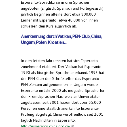
Esperanto-Sprachkurse in drei Sprachen
angeboten (Englisch, Spanisch und Portugiesisch);
jährlich beginnen alleine dort etwa 800.000
Lerner mit Esperanto; etwa 40.000 von ihnen
schließen den Kurs alljährlich ab.
Anerkennung durch Vatikan, PEN-Club, China,
Ungarn, Polen, Kroatien...
In den letzten Jahrzehnten hat sich Esperanto
zunehmend etabliert. Der Vatikan hat Esperanto
1990 als liturgische Sprache anerkannt. 1993 hat
der PEN-Club der Schriftsteller das Esperanto-
PEN-Zentum aufgenommen. In Ungarn wurde
Esperanto im Jahr 2000 als mögliche Sprache für
den Fremdsprachen-Nachweis an Universitäten
zugelassen; seit 2001 haben dort über 35.000
Personen eine staatlich anerkannte Esperanto-
Prüfung abgelegt. China veröffentlicht seit 2001
täglich Nachrichten in Esperanto,
http://esperanto.china.org.cn/
(link is external)
.