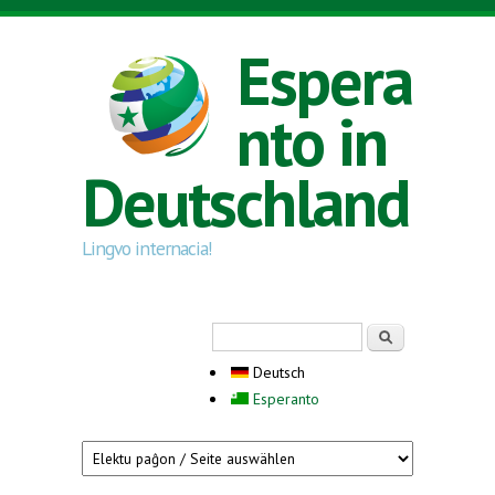
Direkt zum Inhalt
Espera
nto in
Deutschland
Lingvo internacia!
Suchformular
Suche
Deutsch
Esperanto