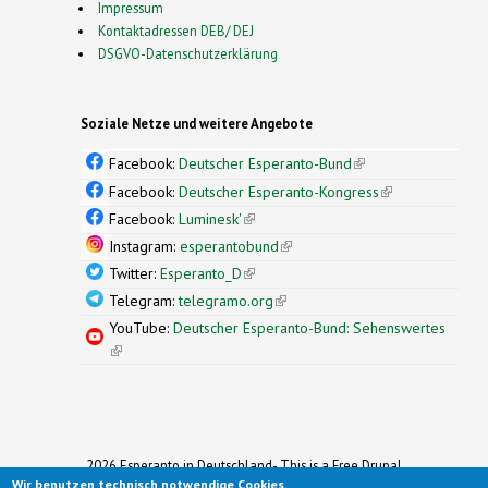
Impressum
Kontaktadressen DEB/ DEJ
DSGVO-Datenschutzerklärung
Soziale Netze und weitere Angebote
Facebook:
Deutscher Esperanto-Bund
(link is
external)
Facebook:
Deutscher Esperanto-Kongress
(link is
external)
Facebook:
Luminesk'
(link is external)
Instagram:
esperantobund
(link is external)
Twitter:
Esperanto_D
(link is external)
Telegram:
telegramo.org
(link is external)
YouTube:
Deutscher Esperanto-Bund: Sehenswertes
(link is external)
2026 Esperanto in Deutschland- This is a Free Drupal
Wir benutzen technisch notwendige Cookies.
Theme