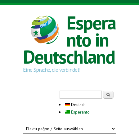
Direkt zum Inhalt
Espera
nto in
Deutschland
Eine Sprache, die verbindet!
Suchformular
Suche
Deutsch
Esperanto