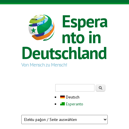
Direkt zum Inhalt
Espera
nto in
Deutschland
Von Mensch zu Mensch!
Suchformular
Suche
Deutsch
Esperanto