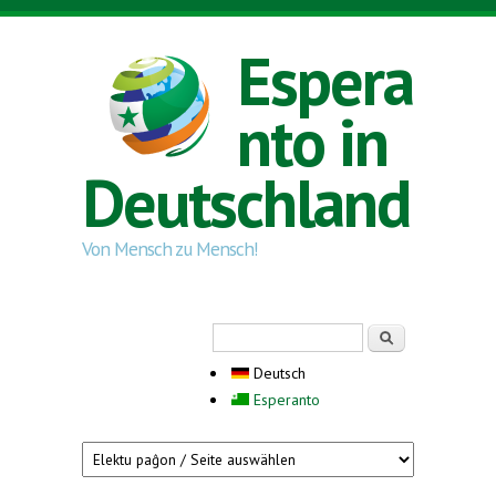
Direkt zum Inhalt
Espera
nto in
Deutschland
Von Mensch zu Mensch!
Suchformular
Suche
Deutsch
Esperanto