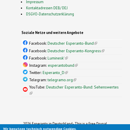
Impressum
Kontaktadressen DEB/ DEJ
DSGVO-Datenschutzerklärung
Soziale Netze und weitere Angebote
Facebook:
Deutscher Esperanto-Bund
(link is
external)
Facebook:
Deutscher Esperanto-Kongress
(link is
external)
Facebook:
Luminesk'
(link is external)
Instagram:
esperantobund
(link is external)
Twitter:
Esperanto_D
(link is external)
Telegram:
telegramo.org
(link is external)
YouTube:
Deutscher Esperanto-Bund: Sehenswertes
(link is external)
2026 Esperanto in Deutschland- This is a Free Drupal
Wir benutzen technisch notwendige Cookies.
Theme