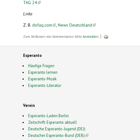
TAG 24
(link is external)
Links
Z. B.
dofaq.com
(link is external)
,
News Deutschland
(link is
external)
Zum Verfassen von Kommentaren bitte
Anmelden
.
Esperanto
Häufige Fragen
Esperanto lernen
Esperanto-Musik
Esperanto-Literatur
Verein
Esperanto-Laden Berlin
Zeitschrift: Esperanto aktuell
Deutsche Esperanto-Jugend (DEJ)
Deutscher Esperanto-Bund (DEB)
(link is external)