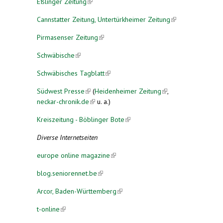
Eßlinger Zeitung
(link is external)
Cannstatter Zeitung, Untertürkheimer Zeitung
(link is
external)
Pirmasenser Zeitung
(link is external)
Schwäbische
(link is external)
Schwäbisches Tagblatt
(link is external)
Südwest Presse
(link is external)
(
Heidenheimer Zeitung
(link is
,
neckar-chronik.de
(link is external)
u. a.)
external)
Kreiszeitung - Böblinger Bote
(link is external)
Diverse Internetseiten
europe online magazine
(link is external)
blog.seniorennet.be
(link is external)
Arcor, Baden-Württemberg
(link is external)
t-online
(link is external)