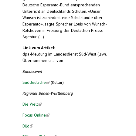
Deutsche Esperanto-Bund entsprechenden
Unterricht an Deutschlands Schulen. «Unser
Wunsch ist zumindest eine Schulstunde über
Esperanto», sagte Sprecher Louis von Wunsch-
Rolshoven in Freiburg der Deutschen Presse-
Agentur. (...)
Link zum Artikel:
dpa-Meldung im Landesdienst Süd-West (lsw).
Übernommen u. a. von
Bundesweit
Süddeutsche
(link is external)
(Kultur)
Regional Baden-Württemberg
Die Welt
(link is external)
Focus Online
(link is external)
Bild
(link is external)