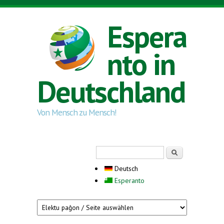
Direkt zum Inhalt
Espera
nto in
Deutschland
Von Mensch zu Mensch!
Suchformular
Suche
Deutsch
Esperanto