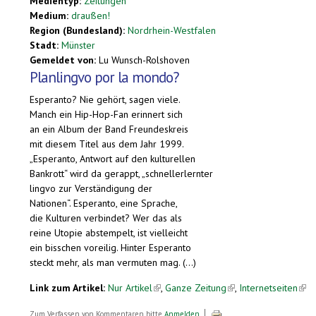
Medientyp:
Zeitungen
Medium:
draußen!
Region (Bundesland):
Nordrhein-Westfalen
Stadt:
Münster
Gemeldet von:
Lu Wunsch-Rolshoven
Planlingvo por la mondo?
Esperanto? Nie gehört, sagen viele.
Manch ein Hip-Hop-Fan erinnert sich
an ein Album der Band Freundeskreis
mit diesem Titel aus dem Jahr 1999.
„Esperanto, Antwort auf den kulturellen
Bankrott“ wird da gerappt, „schnellerlernter
lingvo zur Verständigung der
Nationen“. Esperanto, eine Sprache,
die Kulturen verbindet? Wer das als
reine Utopie abstempelt, ist vielleicht
ein bisschen voreilig. Hinter Esperanto
steckt mehr, als man vermuten mag. (...)
Link zum Artikel:
Nur Artikel
(link is external)
,
Ganze Zeitung
(link is external)
,
Internetseiten
(lin
Zum Verfassen von Kommentaren bitte
Anmelden
.