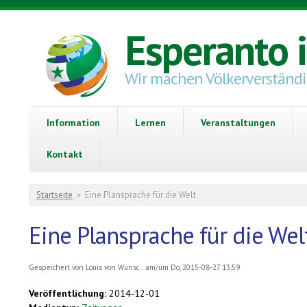
Direkt zum Inhalt
Esperanto 
Wir machen Völkerverständ
Information
Lernen
Veranstaltungen
Kontakt
Sie sind hier
Startseite
»
Eine Plansprache für die Welt
Eine Plansprache für die Wel
Gespeichert von
Louis von Wunsc...
am/um Do, 2015-08-27 13:59
Veröffentlichung:
2014-12-01