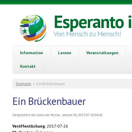
Direkt zum Inhalt
Esperanto 
Von Mensch zu Mensch!
Information
Lernen
Veranstaltungen
Kontakt
Sie sind hier
Startseite
»
Ein Brückenbauer
Ein Brückenbauer
Gespeichert von
Louis von Wunsc...
am/um Mi, 2017-07-26 06:42
Veröffentlichung:
2017-07-26