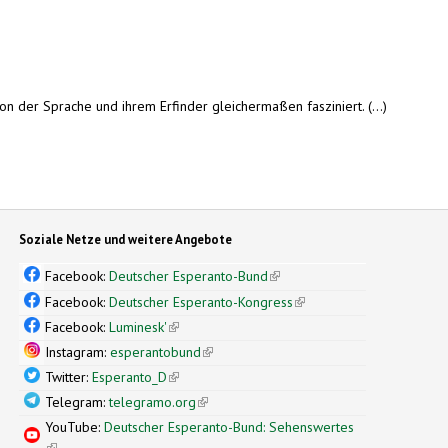
 der Sprache und ihrem Erfinder gleichermaßen fasziniert. (...)
Soziale Netze und weitere Angebote
Facebook:
Deutscher Esperanto-Bund
(link is external)
Facebook:
Deutscher Esperanto-Kongress
(link is external)
Facebook:
Luminesk'
(link is external)
Instagram:
esperantobund
(link is external)
Twitter:
Esperanto_D
(link is external)
Telegram:
telegramo.org
(link is external)
YouTube:
Deutscher Esperanto-Bund: Sehenswertes
(link is external)