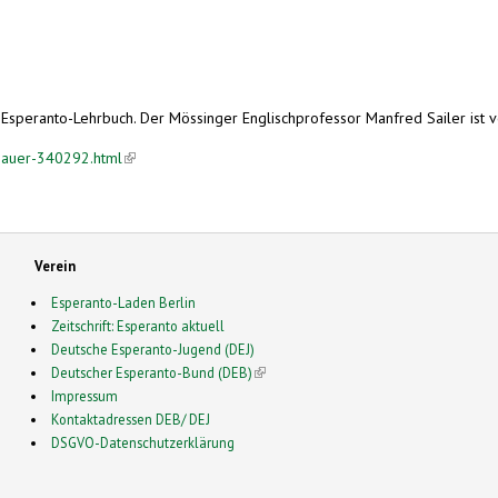
speranto-Lehrbuch. Der Mössinger Englischprofessor Manfred Sailer ist von
nbauer-340292.html
(link is external)
Verein
Esperanto-Laden Berlin
Zeitschrift: Esperanto aktuell
Deutsche Esperanto-Jugend (DEJ)
Deutscher Esperanto-Bund (DEB)
(link is external)
Impressum
Kontaktadressen DEB/ DEJ
DSGVO-Datenschutzerklärung