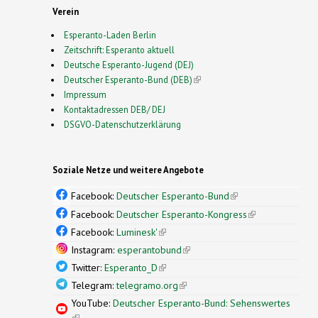
Verein
Esperanto-Laden Berlin
Zeitschrift: Esperanto aktuell
Deutsche Esperanto-Jugend (DEJ)
Deutscher Esperanto-Bund (DEB)
(link is external)
Impressum
Kontaktadressen DEB/ DEJ
DSGVO-Datenschutzerklärung
Soziale Netze und weitere Angebote
Facebook:
Deutscher Esperanto-Bund
(link is
external)
Facebook:
Deutscher Esperanto-Kongress
(link is
external)
Facebook:
Luminesk'
(link is external)
Instagram:
esperantobund
(link is external)
Twitter:
Esperanto_D
(link is external)
Telegram:
telegramo.org
(link is external)
YouTube:
Deutscher Esperanto-Bund: Sehenswertes
(link is external)