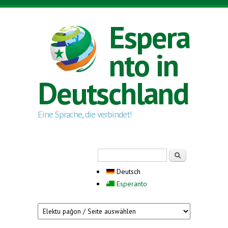
Direkt zum Inhalt
Espera
nto in
Deutschland
Eine Sprache, die verbindet!
Suchformular
Suche
Deutsch
Esperanto