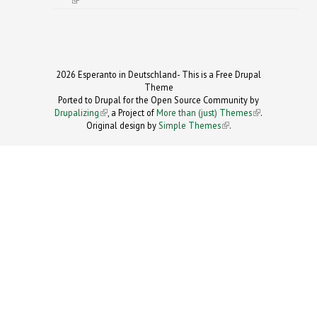
2026 Esperanto in Deutschland- This is a Free Drupal
Theme
Ported to Drupal for the Open Source Community by
Drupalizing
(link is external)
, a Project of
More than (just) Themes
(link is
.
Original design by
Simple Themes
.
(link is
external)
external)