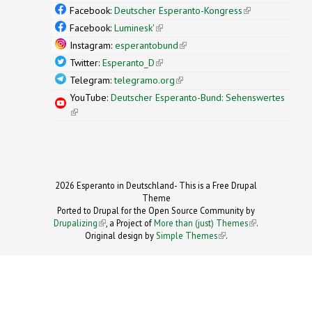
external)
Facebook:
Deutscher Esperanto-Kongress
(link is
external)
Facebook:
Luminesk'
(link is external)
Instagram:
esperantobund
(link is external)
Twitter:
Esperanto_D
(link is external)
Telegram:
telegramo.org
(link is external)
YouTube:
Deutscher Esperanto-Bund: Sehenswertes
(link is external)
2026 Esperanto in Deutschland- This is a Free Drupal
Theme
Ported to Drupal for the Open Source Community by
Drupalizing
(link is external)
, a Project of
More than (just) Themes
(link is
.
Original design by
Simple Themes
.
(link is
external)
external)