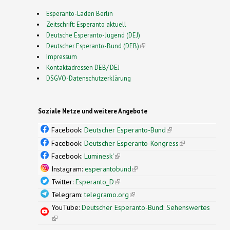
Esperanto-Laden Berlin
Zeitschrift: Esperanto aktuell
Deutsche Esperanto-Jugend (DEJ)
Deutscher Esperanto-Bund (DEB)
(link is external)
Impressum
Kontaktadressen DEB/ DEJ
DSGVO-Datenschutzerklärung
Soziale Netze und weitere Angebote
Facebook:
Deutscher Esperanto-Bund
(link is
external)
Facebook:
Deutscher Esperanto-Kongress
(link is
external)
Facebook:
Luminesk'
(link is external)
Instagram:
esperantobund
(link is external)
Twitter:
Esperanto_D
(link is external)
Telegram:
telegramo.org
(link is external)
YouTube:
Deutscher Esperanto-Bund: Sehenswertes
(link is external)