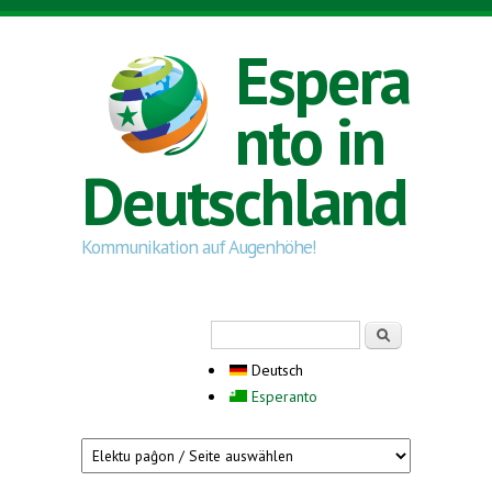
Direkt zum Inhalt
Espera
nto in
Deutschland
Kommunikation auf Augenhöhe!
Suchformular
Suche
Deutsch
Esperanto