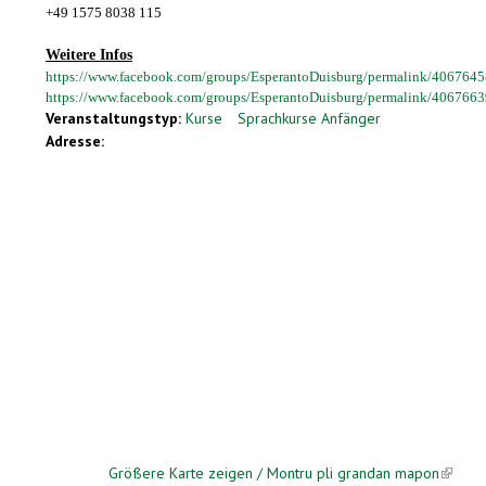
+49 1575 8038 115
Weitere Infos
https://www.facebook.com/groups/EsperantoDuisburg/permalink/406764
https://www.facebook.com/groups/EsperantoDuisburg/permalink/406766
Veranstaltungstyp:
Kurse
Sprachkurse Anfänger
Adresse:
Größere Karte zeigen / Montru pli grandan mapon
(link is