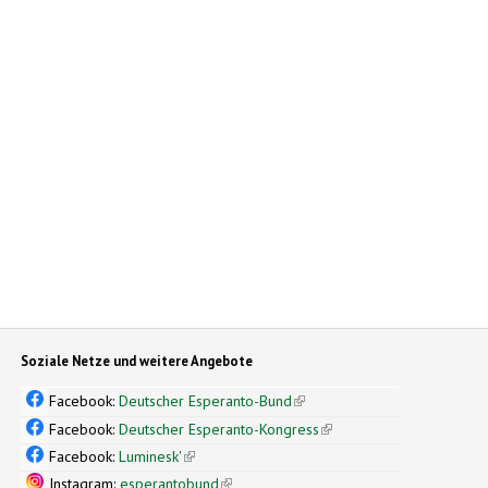
Soziale Netze und weitere Angebote
Facebook:
Deutscher Esperanto-Bund
(link is external)
Facebook:
Deutscher Esperanto-Kongress
(link is external)
Facebook:
Luminesk'
(link is external)
Instagram:
esperantobund
(link is external)