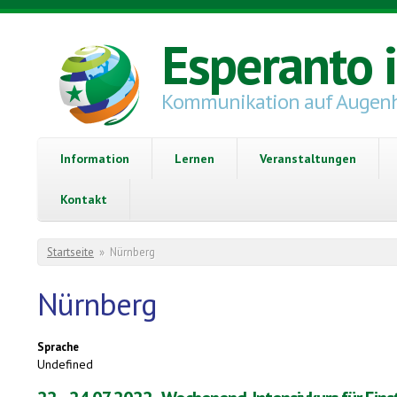
Direkt zum Inhalt
Esperanto 
Kommunikation auf Augen
Information
Lernen
Veranstaltungen
Kontakt
Sie sind hier
Startseite
»
Nürnberg
Nürnberg
Sprache
Undefined