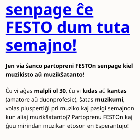
senpage ĉe
FESTO dum tuta
semajno!
Jen via ŝanco partopreni FESTOn senpage kiel
muzikisto aŭ muzikŝatanto!
Ĉu vi aĝas
malpli ol 30
, ĉu vi
ludas
aŭ
kantas
(amatore aŭ duonprofesie), ŝatas
muzikumi
,
volas pluspertiĝi pri muziko kaj pasigi semajnon
kun aliaj muzikŝatantoj? Partoprenu FESTOn kaj
ĝuu mirindan muzikan etoson en Esperantujo!