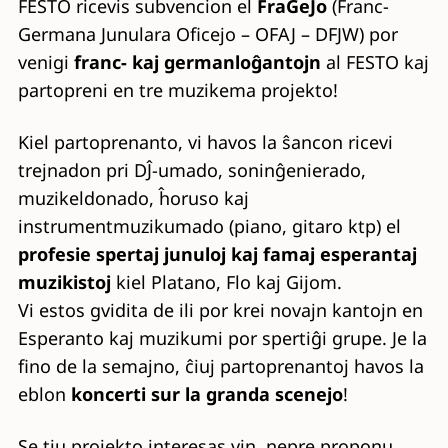
FESTO ricevis subvencion el
FraGeJo
(Franc-
Germana Junulara Oficejo – OFAJ – DFJW) por
venigi
franc- kaj germanloĝantojn
al FESTO kaj
partopreni en tre muzikema projekto!
Kiel partoprenanto, vi havos la ŝancon ricevi
trejnadon pri DĴ-umado, soninĝenierado,
muzikeldonado, ĥoruso kaj
instrumentmuzikumado (piano, gitaro ktp) el
profesie spertaj junuloj kaj famaj esperantaj
muzikistoj
kiel Platano, Flo kaj Gijom.
Vi estos gvidita de ili por krei novajn kantojn en
Esperanto kaj muzikumi por spertiĝi grupe. Je la
fino de la semajno, ĉiuj partoprenantoj havos la
eblon
koncerti sur la granda scenejo
!
Se tiu projekto interesas vin, nepre proponu