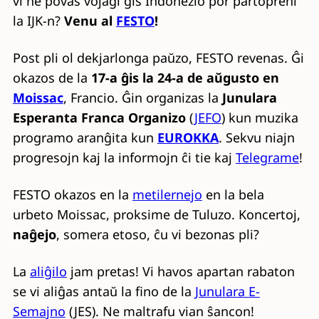
vi ne povas vojaĝi ĝis Indonezio por partopreni
la IJK-n?
Venu al
FESTO
!
Post pli ol dekjarlonga paŭzo, FESTO revenas. Ĝi
okazos de la
17-a ĝis la 24-a de aŭgusto en
Moissac
, Francio. Ĝin organizas la
Junulara
Esperanta Franca Organizo
(
JEFO
) kun muzika
programo aranĝita kun
EUROKKA
. Sekvu niajn
progresojn kaj la informojn ĉi tie kaj
Telegrame
!
FESTO okazos en la
metilernejo
en la bela
urbeto Moissac, proksime de Tuluzo. Koncertoj,
naĝejo
, somera etoso, ĉu vi bezonas pli?
La
aliĝilo
jam pretas! Vi havos apartan rabaton
se vi aliĝas antaŭ la fino de la
Junulara E-
Semajno
(JES). Ne maltrafu vian ŝancon!