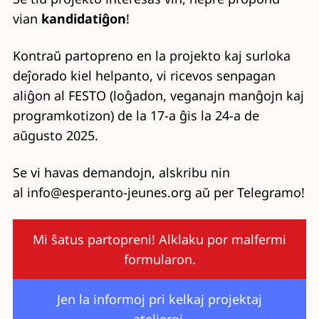
vian
kandidatiĝon
!
Kontraŭ partopreno en la projekto kaj surloka
deĵorado kiel helpanto, vi ricevos senpagan
aliĝon al FESTO (loĝadon, veganajn manĝojn kaj
programkotizon) de la 17-a ĝis la 24-a de
aŭgusto 2025.
Se vi havas demandojn, alskribu nin
al info@esperanto-jeunes.org aŭ per Telegramo!
Mi ŝatus partopreni! Alklaku por malfermi
formularon.
Jen la informoj pri kelkaj projektaj
atelieroj.