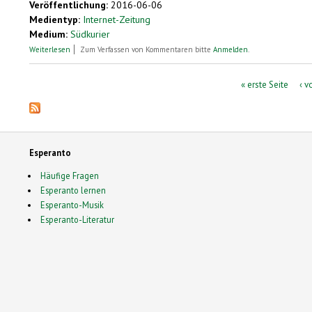
Veröffentlichung:
2016-06-06
Medientyp:
Internet-Zeitung
Medium:
Südkurier
über Esperanto-Verband: Auszeichnung für Bernhard Eichkorn
Weiterlesen
Zum Verfassen von Kommentaren bitte
Anmelden
.
Seiten
« erste Seite
‹ v
Esperanto
Häufige Fragen
Esperanto lernen
Esperanto-Musik
Esperanto-Literatur