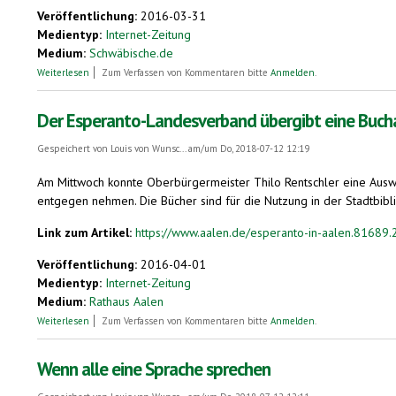
Veröffentlichung:
2016-03-31
Medientyp:
Internet-Zeitung
Medium:
Schwäbische.de
über Esperanto-Verband übergibt Bücher an Stadtbibliothek
Weiterlesen
Zum Verfassen von Kommentaren bitte
Anmelden
.
Der Esperanto-Landesverband übergibt eine Bucha
Gespeichert von
Louis von Wunsc...
am/um Do, 2018-07-12 12:19
Am Mittwoch konnte Oberbürgermeister Thilo Rentschler eine Aus
entgegen nehmen. Die Bücher sind für die Nutzung in der Stadtbibl
Link zum Artikel:
https://www.aalen.de/esperanto-in-aalen.81689.
Veröffentlichung:
2016-04-01
Medientyp:
Internet-Zeitung
Medium:
Rathaus Aalen
über Der Esperanto-Landesverband übergibt eine Buchauswahl an die S
Weiterlesen
Zum Verfassen von Kommentaren bitte
Anmelden
.
Wenn alle eine Sprache sprechen