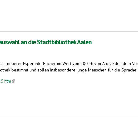
uswahl an die Stadtbibliothek Aalen
wahl neuerer Esperanto-Bücher im Wert von 200,- € von Alois Eder, dem 
iothek bestimmt und sollen insbesondere junge Menschen für die Sprache Es
25.htm
(link is external)
tadtbibliothek Aalen