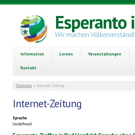
Direkt zum Inhalt
Esperanto 
Wir machen Völkerverständ
Information
Lernen
Veranstaltungen
Kontakt
Sie sind hier
Startseite
»
Internet-Zeitung
Internet-Zeitung
Sprache
Undefined