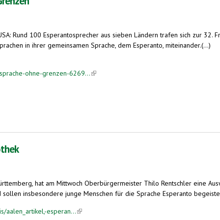
Grenzen
SA: Rund 100 Esperantosprecher aus sieben Ländern trafen sich zur 32. 
sprachen in ihrer gemeinsamen Sprache, dem Esperanto, miteinander.(...)
/sprache-ohne-grenzen-6269...
(link is external)
othek
rttemberg, hat am Mittwoch Oberbürgermeister Thilo Rentschler eine Au
d sollen insbesondere junge Menschen für die Sprache Esperanto begeistern
/aalen_artikel,-esperan...
(link is external)