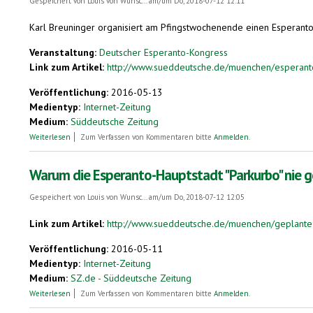
Gespeichert von
Louis von Wunsc...
am/um Do, 2018-07-12 12:11
Karl Breuninger organisiert am Pfingstwochenende einen Esperanto-
Veranstaltung:
Deutscher Esperanto-Kongress
Link zum Artikel:
http://www.sueddeutsche.de/muenchen/esperanto
Veröffentlichung:
2016-05-13
Medientyp:
Internet-Zeitung
Medium:
Süddeutsche Zeitung
über Wenn alle eine Sprache sprechen
Weiterlesen
Zum Verfassen von Kommentaren bitte
Anmelden
.
Warum die Esperanto-Hauptstadt "Parkurbo" nie 
Gespeichert von
Louis von Wunsc...
am/um Do, 2018-07-12 12:05
Link zum Artikel:
http://www.sueddeutsche.de/muenchen/geplante-g
Veröffentlichung:
2016-05-11
Medientyp:
Internet-Zeitung
Medium:
SZ.de - Süddeutsche Zeitung
über Warum die Esperanto-Hauptstadt "Parkurbo" nie gebaut wurde
Weiterlesen
Zum Verfassen von Kommentaren bitte
Anmelden
.