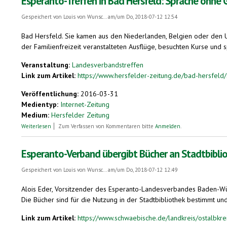
Esperanto-Treffen in Bad Hersfeld: Sprache ohne 
Gespeichert von
Louis von Wunsc...
am/um Do, 2018-07-12 12:54
Bad Hersfeld. Sie kamen aus den Niederlanden, Belgien oder den U
der Familienfreizeit veranstalteten Ausflüge, besuchten Kurse und 
Veranstaltung:
Landesverbandstreffen
Link zum Artikel:
https://www.hersfelder-zeitung.de/bad-hersfeld
Veröffentlichung:
2016-03-31
Medientyp:
Internet-Zeitung
Medium:
Hersfelder Zeitung
über Esperanto-Treffen in Bad Hersfeld: Sprache ohne Grenzen
Weiterlesen
Zum Verfassen von Kommentaren bitte
Anmelden
.
Esperanto-Verband übergibt Bücher an Stadtbibli
Gespeichert von
Louis von Wunsc...
am/um Do, 2018-07-12 12:49
Alois Eder, Vorsitzender des Esperanto-Landesverbandes Baden-Wü
Die Bücher sind für die Nutzung in der Stadtbibliothek bestimmt un
Link zum Artikel:
https://www.schwaebische.de/landkreis/ostalbkreis