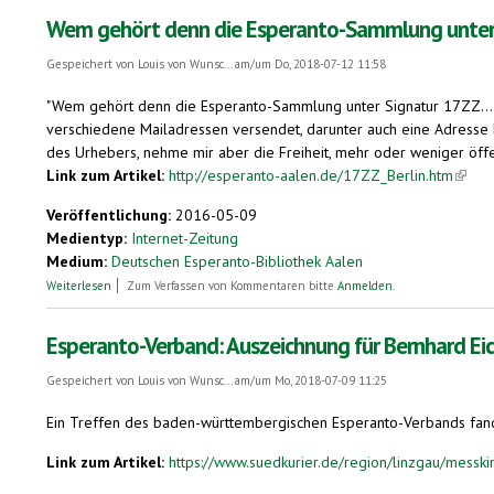
Wem gehört denn die Esperanto-Sammlung unter Sig
Gespeichert von
Louis von Wunsc...
am/um Do, 2018-07-12 11:58
"Wem gehört denn die Esperanto-Sammlung unter Signatur 17ZZ… in
verschiedene Mailadressen versendet, darunter auch eine Adresse b
des Urhebers, nehme mir aber die Freiheit, mehr oder weniger öffent
Link zum Artikel:
http://esperanto-aalen.de/17ZZ_Berlin.htm
(link i
Veröffentlichung:
2016-05-09
Medientyp:
Internet-Zeitung
Medium:
Deutschen Esperanto-Bibliothek Aalen
über Wem gehört denn die Esperanto-Sammlung unter Signatur 17ZZ... i
Weiterlesen
Zum Verfassen von Kommentaren bitte
Anmelden
.
Esperanto-Verband: Auszeichnung für Bernhard Ei
Gespeichert von
Louis von Wunsc...
am/um Mo, 2018-07-09 11:25
Ein Treffen des baden-württembergischen Esperanto-Verbands fand 
Link zum Artikel:
https://www.suedkurier.de/region/linzgau/messki