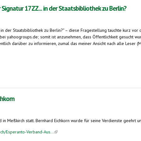
natur 17ZZ... in der Staatsbibliothek zu Berlin?
 der Staatsbibliothek zu Berlin?" – diese Fragestellung tauchte kurz v
ei yahoogroups.de; somit ist anzunehmen, dass Öffentlichkeit gesucht wur
lich darüber zu informieren, zumal das meiner Ansicht nach alle Leser (Mitg
s external)
n der Staatsbibliothek zu Berlin?
chkorn
in Meßkirch statt. Bernhard Eichkorn wurde für seine Verdienste geehrt u
rch/Esperanto-Verband-Aus...
(link is external)