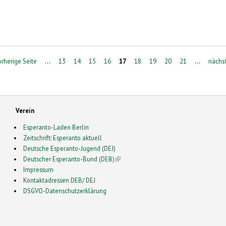
orherige Seite
…
13
14
15
16
17
18
19
20
21
…
nächst
Verein
Esperanto-Laden Berlin
Zeitschrift: Esperanto aktuell
Deutsche Esperanto-Jugend (DEJ)
Deutscher Esperanto-Bund (DEB)
(link is external)
Impressum
Kontaktadressen DEB/ DEJ
DSGVO-Datenschutzerklärung