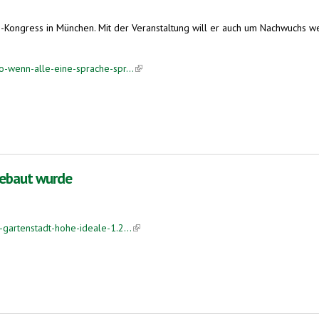
Kongress in München. Mit der Veranstaltung will er auch um Nachwuchs wer
-wenn-alle-eine-sprache-spr...
(link is external)
gebaut wurde
artenstadt-hohe-ideale-1.2...
(link is external)