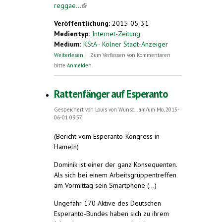
reggae...
(link is external)
Veröffentlichung:
2015-05-31
Medientyp:
Internet-Zeitung
Medium:
KStA - Kölner Stadt-Anzeiger
über Reggaeklänge für eine bessere Welt
Weiterlesen
Zum Verfassen von Kommentaren
bitte
Anmelden
.
Rattenfänger auf Esperanto
Gespeichert von
Louis von Wunsc...
am/um Mo, 2015-
06-01 09:57
(Bericht vom Esperanto-Kongress in
Hameln)
Dominik ist einer der ganz Konsequenten.
Als sich bei einem Arbeitsgruppentreffen
am Vormittag sein Smartphone (...)
Ungefähr 170 Aktive des Deutschen
Esperanto-Bundes haben sich zu ihrem