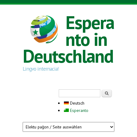
Direkt zum Inhalt
Espera
nto in
Deutschland
Lingvo internacia!
Suchformular
Suche
Deutsch
Esperanto