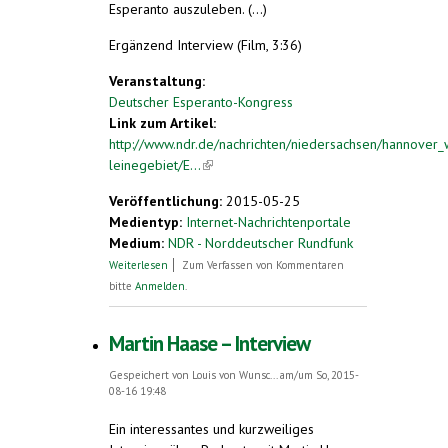
Esperanto auszuleben. (...)
Ergänzend Interview (Film, 3:36)
Veranstaltung:
Deutscher Esperanto-Kongress
Link zum Artikel:
http://www.ndr.de/nachrichten/niedersachsen/hannover_
leinegebiet/E...
(link is external)
Veröffentlichung:
2015-05-25
Medientyp:
Internet-Nachrichtenportale
Medium:
NDR - Norddeutscher Rundfunk
über Esperanto-Kongress: Eine Stadt, eine
Weiterlesen
Zum Verfassen von Kommentaren
Sprache
bitte
Anmelden
.
Martin Haase – Interview
Gespeichert von
Louis von Wunsc...
am/um So, 2015-
08-16 19:48
Ein interessantes und kurzweiliges