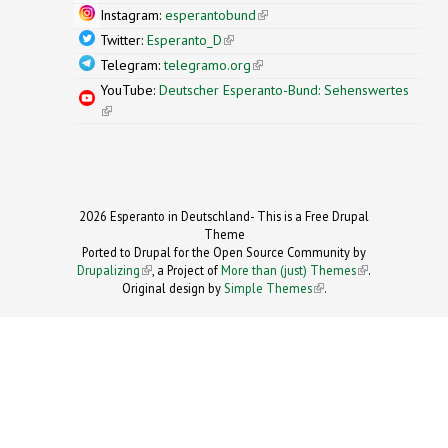
Instagram:
esperantobund
(link is external)
Twitter:
Esperanto_D
(link is external)
Telegram:
telegramo.org
(link is external)
YouTube:
Deutscher Esperanto-Bund: Sehenswertes
(link is external)
2026 Esperanto in Deutschland- This is a Free Drupal
Theme
Ported to Drupal for the Open Source Community by
Drupalizing
(link is external)
, a Project of
More than (just) Themes
(link is
.
Original design by
Simple Themes
.
(link is
external)
external)