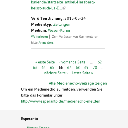
kurier.de/startseite_artikel,-Herzberg-
heisst-auch-La-E...
(link is external)
Veröffentlichung:
2015-05-24
Medientyp:
Zeitungen
Medium:
Weser-Kurier
über Herzberg heißt auch La Esperanto-
Weiterlesen
Zum Verfassen von Kommentaren
Urbo
bitte
Anmelden
.
Seiten
« erste Seite
‹ vorherige Seite
…
62
63
64
65
66
67
68
69
70
…
nächste Seite ›
letzte Seite »
Alle Medienecho-Beiträge zeigen
Um ein Medienecho zu melden, verwenden Sie
bitte das Formular unter
http://www.esperanto.de/medienecho-melden
Esperanto