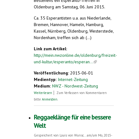
Bestehens ein Esperanto-Treffen in
Oldenburg am Samstag, 06. Juni 2015.
Ca. 35 Esperantisten u.a. aus Niederlande,
Bremen, Hannover, Hameln, Hamburg,
Kassel, Nürnberg, Oldenburg, Westerstede,
Nordenham, treffen sich ab (...)
Link zum Artikel:
http://mein.nwzonline.de/oldenburg/freizeit-
und-kultur/esperanto/esperan...
(link is
external)
Veröffentlichung:
2015-06-01
Medientyp:
Internet-Zeitung
Medium:
NWZ - Nordwest-Zeitung
über Esperanto-Treffen in Oldenburg am
Weiterlesen
Zum Verfassen von Kommentaren
06.06.2015
bitte
Anmelden
.
Reggaeklänge für eine bessere
Welt
Gespeichert von
Louis von Wunsc...
am/um Mo, 2015-