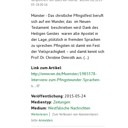
Gespeichert von
Louis von Wunsc...
am/um Do, 2015-
05-28 00:16
Münster - Das christliche Pfingstfest beruft
sich auf ein Wunder, das im Neuen
Testament beschrieben wird: Dank des
Heiligen Geistes waren alle Apostel in
der Lage, plötzlich in fremden Sprachen
zu sprechen. Pfingsten ist damit ein Fest
der Vielsprachigkeit – und damit kennt sich
Prof. Dr. Christine Dimroth aus. (...)
Link zum Artikel:
http://www.wn.de/Muenster/1985378-
Interview-zum-Pfingstwunder-Sprachen-
s...
(link is external)
Veröffentlichung:
2015-05-24
Medientyp:
Zeitungen
Medium:
Westfälische Nachrichten
über Interview zum Pfingstwunder -
Weiterlesen
Zum Verfassen von Kommentaren
"Sprachen sind ein Geschenk". Christine
bitte
Anmelden
.
Dimroth erforscht Mehrsprachigkeit