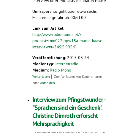
Interview über Podcasts mit Martin Haase
Um Esperanto geht über etwa sechs
Minuten ungefähr ab 00:31:00
Link zum Artikel:
http://www.radiomono.net/?
podcast=rmn027-ppw15a-martin-haase-
interview#t=34:25.995
(link is external)
Veröffentlichung:
2015-05-24
Medientyp:
Internetradio
Medium:
Radio Mono
über Martin Haase – Interview
Weiterlesen
Zum Verfassen von Kommentaren
bitte
Anmelden
.
Interview zum Pfingstwunder -
"Sprachen sind ein Geschenk".
Christine Dimroth erforscht
Mehrsprachigkeit