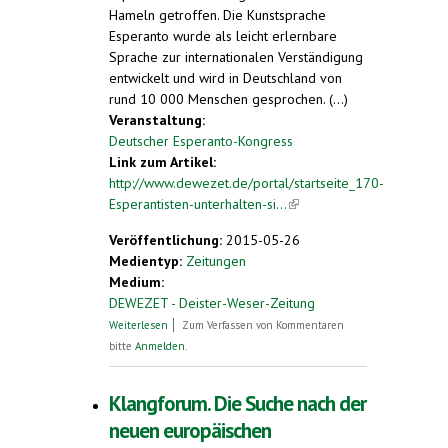
Hameln getroffen. Die Kunstsprache
Esperanto wurde als leicht erlernbare
Sprache zur internationalen Verständigung
entwickelt und wird in Deutschland von
rund 10 000 Menschen gesprochen. (...)
Veranstaltung:
Deutscher Esperanto-Kongress
Link zum Artikel:
http://www.dewezet.de/portal/startseite_170-
Esperantisten-unterhalten-si...
(link is
external)
Veröffentlichung:
2015-05-26
Medientyp:
Zeitungen
Medium:
DEWEZET - Deister-Weser-Zeitung
über 170 Esperantisten unterhalten sich
Weiterlesen
Zum Verfassen von Kommentaren
bitte
Anmelden
.
Klangforum. Die Suche nach der
neuen europäischen