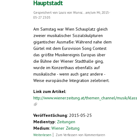
Hauptstadt
Gespeichert von
Louis von Wunsc...
am/um Mi, 2015-
05-27 23:05
Am Samstag war Wien Schauplatz gleich
zweier musikalischer Sozialskulpturen
gigantischer Ausmaße: Während nahe dem
Gürtel mit dem Eurovision Song Contest
das größte Musikereignis Europas über
die Bühne der Wiener Stadthalle ging,
wurde im Konzerthaus ebenfalls auf
musikalische - wenn auch ganz andere -
Weise europäische Integration zelebriert.
Link zum Artikel:
http://www.wienerzeitung.at/themen_channel/musik/klas
(link is external)
Veröffentlichung:
2015-05-25
Medientyp:
Zeitungen
Medium:
Wiener Zeitung
über Klangforum. Die Suche nach der
Weiterlesen
Zum Verfassen von Kommentaren