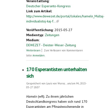
Veranstaltung:
Deutscher Esperanto-Kongress
Link zum Artikel:
http://www.dewezet.de/portal/lokales/hameln_Multaj-
individualistoj-kaj-f...
(link is external)
Veröffentlichung:
2015-05-27
Medientyp:
Zeitungen
Medium:
DEWEZET - Deister-Weser-Zeitung
über „Multaj individualistoj kaj frenezuloj“
Weiterlesen
Zum Verfassen von Kommentaren
bitte
Anmelden
.
170 Esperantisten unterhalten
sich
Gespeichert von
Louis von Wunsc...
am/um Mi, 2015-
05-27 18:07
Hameln
(wft). Zu ihrem jährlichen
Deutschlandkongress haben sich rund 170
Esperantisten am Pfingstwochenende in