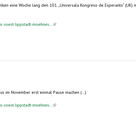
Nelken eine Woche lang den 101. „Universala Kongreso de Esperanto“ (UK) m
s-soest-lippstadt-moehnes...
(link is external)
sus im November erst einmal Pause machen (...)
s-soest-lippstadt-moehnes...
(link is external)