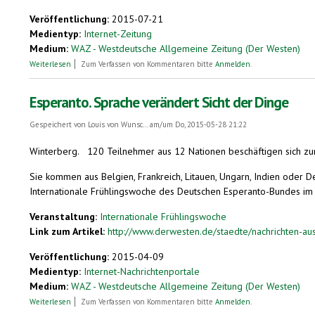
Veröffentlichung:
2015-07-21
Medientyp:
Internet-Zeitung
Medium:
WAZ - Westdeutsche Allgemeine Zeitung (Der Westen)
über Sommerfest der Esperantisten im Hause Nelken
Weiterlesen
Zum Verfassen von Kommentaren bitte
Anmelden
.
Esperanto. Sprache verändert Sicht der Dinge
Gespeichert von
Louis von Wunsc...
am/um Do, 2015-05-28 21:22
Winterberg.
120 Teilnehmer aus 12 Nationen beschäftigen sich zur
Sie kommen aus Belgien, Frankreich, Litauen, Ungarn, Indien oder De
Internationale Frühlingswoche des Deutschen Esperanto-Bundes im 
Veranstaltung:
Internationale Frühlingswoche
Link zum Artikel:
http://www.derwesten.de/staedte/nachrichten-aus
Veröffentlichung:
2015-04-09
Medientyp:
Internet-Nachrichtenportale
Medium:
WAZ - Westdeutsche Allgemeine Zeitung (Der Westen)
über Esperanto. Sprache verändert Sicht der Dinge
Weiterlesen
Zum Verfassen von Kommentaren bitte
Anmelden
.