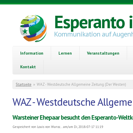
Direkt zum Inhalt
Esperanto 
Kommunikation auf Augen
Information
Lernen
Veranstaltungen
Kontakt
Sie sind hier
Startseite
»
WAZ - Westdeutsche Allgemeine Zeitung (Der Westen)
WAZ - Westdeutsche Allgemei
Warsteiner Ehepaar besucht den Esperanto-Welt
Gespeichert von
Louis von Wunsc...
am/um Di, 2018-07-17 11:19