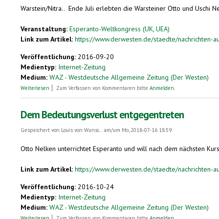
Warstein/Nitra.. Ende Juli erlebten die Warsteiner Otto und Uschi 
Veranstaltung:
Esperanto-Weltkongress (UK, UEA)
Link zum Artikel:
https://www.derwesten.de/staedte/nachrichten-au
Veröffentlichung:
2016-09-20
Medientyp:
Internet-Zeitung
Medium:
WAZ - Westdeutsche Allgemeine Zeitung (Der Westen)
über Warsteiner Ehepaar besucht den Esperanto-Weltkongress
Weiterlesen
Zum Verfassen von Kommentaren bitte
Anmelden
.
Dem Bedeutungsverlust entgegentreten
Gespeichert von
Louis von Wunsc...
am/um Mo, 2018-07-16 18:59
Otto Nelken unterrichtet Esperanto und will nach dem nächsten Kur
Link zum Artikel:
https://www.derwesten.de/staedte/nachrichten-au
Veröffentlichung:
2016-10-24
Medientyp:
Internet-Zeitung
Medium:
WAZ - Westdeutsche Allgemeine Zeitung (Der Westen)
über Dem Bedeutungsverlust entgegentreten
Weiterlesen
Zum Verfassen von Kommentaren bitte
Anmelden
.