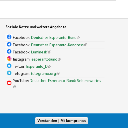
Soziale Netze und weitere Angebote
Facebook:
Deutscher Esperanto-Bund
(link is external)
Facebook:
Deutscher Esperanto-Kongress
(link is external)
Facebook:
Luminesk'
(link is external)
Instagram:
esperantobund
(link is external)
Twitter:
Esperanto_D
(link is external)
Telegram:
telegramo.org
(link is external)
YouTube:
Deutscher Esperanto-Bund: Sehenswertes
(link is external)
Verstanden | Mi komprenas
xternal)
nal design by
Simple Themes
(link is external)
.