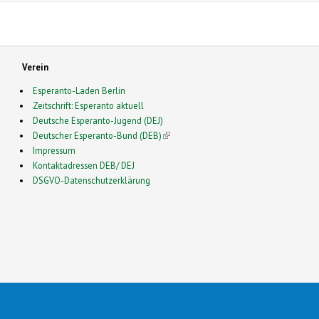
Verein
Esperanto-Laden Berlin
Zeitschrift: Esperanto aktuell
Deutsche Esperanto-Jugend (DEJ)
Deutscher Esperanto-Bund (DEB)
(link is external)
Impressum
Kontaktadressen DEB/ DEJ
DSGVO-Datenschutzerklärung
2026 Esperanto in Deutschland- This is a Free Drupal Theme
 Source Community by
Drupalizing
(link is external)
, a Project of
More than (just) Themes
(link is e
. Origi