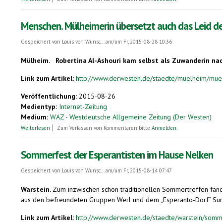
Menschen. Mülheimerin übersetzt auch das Leid d
Gespeichert von
Louis von Wunsc...
am/um Fr, 2015-08-28 10:36
Mülheim.
Robertina Al-Ashouri kam selbst als Zuwanderin nac
Link zum Artikel:
http://www.derwesten.de/staedte/muelheim/muel
Veröffentlichung:
2015-08-26
Medientyp:
Internet-Zeitung
Medium:
WAZ - Westdeutsche Allgemeine Zeitung (Der Westen)
über Menschen. Mülheimerin übersetzt auch das Leid der Welt
Weiterlesen
Zum Verfassen von Kommentaren bitte
Anmelden
.
Sommerfest der Esperantisten im Hause Nelken
Gespeichert von
Louis von Wunsc...
am/um Fr, 2015-08-14 07:47
Warstein.
Zum inzwischen schon traditionellen Sommertreffen fand
aus den befreundeten Gruppen Werl und dem „Esperanto-Dorf“ Su
Link zum Artikel:
http://www.derwesten.de/staedte/warstein/somme