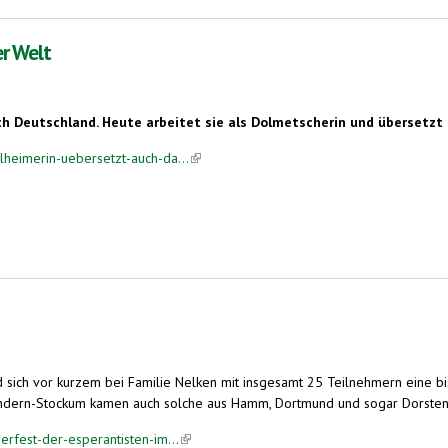
er Welt
h Deutschland. Heute arbeitet sie als Dolmetscherin und übersetzt f
heimerin-uebersetzt-auch-da...
(link is external)
 sich vor kurzem bei Familie Nelken mit insgesamt 25 Teilnehmern eine bis
ndern-Stockum kamen auch solche aus Hamm, Dortmund und sogar Dorsten
rfest-der-esperantisten-im...
(link is external)