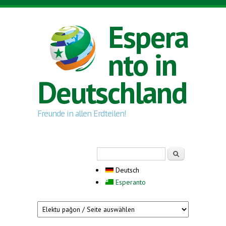
Direkt zum Inhalt
Espera
nto in
Deutschland
Freunde in allen Erdteilen!
Suchformular
Suche
Deutsch
Esperanto