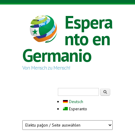
Skip to main content
Espera
nto en
Germanio
Von Mensch zu Mensch!
Search form
Serĉi
Deutsch
Esperanto