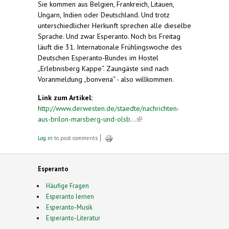
Sie kommen aus Belgien, Frankreich, Litauen,
Ungarn, Indien oder Deutschland. Und trotz
unterschiedlicher Herkunft sprechen alle dieselbe
Sprache. Und zwar Esperanto. Noch bis Freitag
läuft die 31. Internationale Frühlingswoche des
Deutschen Esperanto-Bundes im Hostel
„Erlebnisberg Kappe“. Zaungäste sind nach
Voranmeldung „bonvena“ - also willkommen.
Link zum Artikel:
http://www.derwesten.de/staedte/nachrichten-
aus-brilon-marsberg-und-olsb...
(link is external)
Log in
to post comments
Esperanto
Häufige Fragen
Esperanto lernen
Esperanto-Musik
Esperanto-Literatur