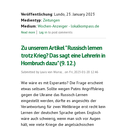
Veröffentlichung:
Lundo, 23. January 2023
Medientyp:
Zeitungen
Medium:
Wochen-Anzeiger - lokalkompass.de
about „En la granda maro estas malgranda insulo ...“
Read more
Log in
to post comments
Zu unserem Artikel " Russisch lernen
trotz Krieg? Das sagt eine Lehrerin in
Hombruch dazu" (9. 12.)
Submitted by
Louis von Wunsc...
on Fri, 2023-01-20 12:46
Wie wäre es mit Esperanto? Die Frage erscheint
etwas seltsam. Sollte wegen Putins Angriffskrieg
gegen die Ukraine das Russisch-Lernen
eingestellt werden, dürfte es angesichts der
Verantwortung für zwei Weltkriege erst recht kein
Lernen der deutschen Sprache geben. Englisch
wäre auch schwierig, wenn man sich vor Augen
hält, wie viele Kriege die angelsächsischen