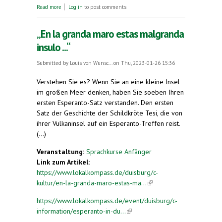
about Das Land, das es nicht mehr gibt
Read more
Log in
to post comments
„En la granda maro estas malgranda
insulo ...“
Submitted by
Louis von Wunsc...
on Thu, 2023-01-26 15:36
Verstehen Sie es? Wenn Sie an eine kleine Insel
im großen Meer denken, haben Sie soeben Ihren
ersten Esperanto-Satz verstanden. Den ersten
Satz der Geschichte der Schildkröte Tesi, die von
ihrer Vulkaninsel auf ein Esperanto-Treffen reist.
(...)
Veranstaltung:
Sprachkurse Anfänger
Link zum Artikel:
https://www.lokalkompass.de/duisburg/c-
kultur/en-la-granda-maro-estas-ma...
(link is
external)
https://www.lokalkompass.de/event/duisburg/c-
information/esperanto-in-du...
(link is external)