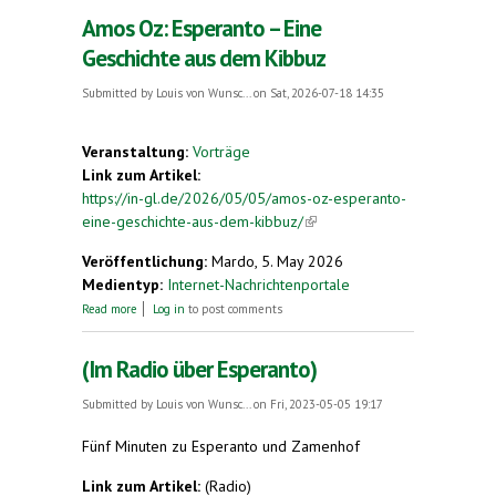
Amos Oz: Esperanto – Eine
Geschichte aus dem Kibbuz
Submitted by
Louis von Wunsc...
on Sat, 2026-07-18 14:35
Veranstaltung:
Vorträge
Link zum Artikel:
https://in-gl.de/2026/05/05/amos-oz-esperanto-
eine-geschichte-aus-dem-kibbuz/
(link is external)
Veröffentlichung:
Mardo, 5. May 2026
Medientyp:
Internet-Nachrichtenportale
about Amos Oz: Esperanto – Eine Geschichte aus
Read more
Log in
to post comments
dem Kibbuz
(Im Radio über Esperanto)
Submitted by
Louis von Wunsc...
on Fri, 2023-05-05 19:17
Fünf Minuten zu Esperanto und Zamenhof
Link zum Artikel:
(Radio)