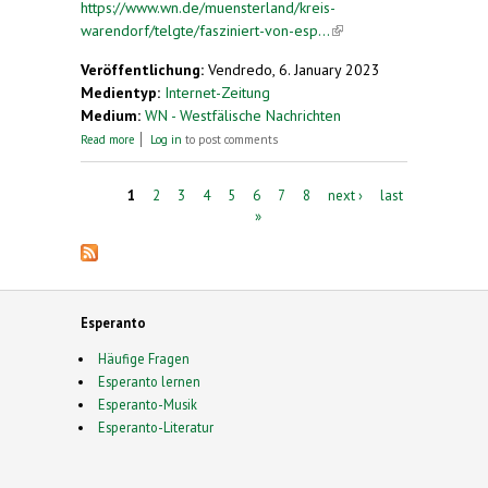
https://www.wn.de/muensterland/kreis-
warendorf/telgte/fasziniert-von-esp...
(link is
external)
Veröffentlichung:
Vendredo, 6. January 2023
Medientyp:
Internet-Zeitung
Medium:
WN - Westfälische Nachrichten
about Fasziniert von Esperanto
Read more
Log in
to post comments
Pages
1
2
3
4
5
6
7
8
next ›
last
»
Esperanto
Häufige Fragen
Esperanto lernen
Esperanto-Musik
Esperanto-Literatur