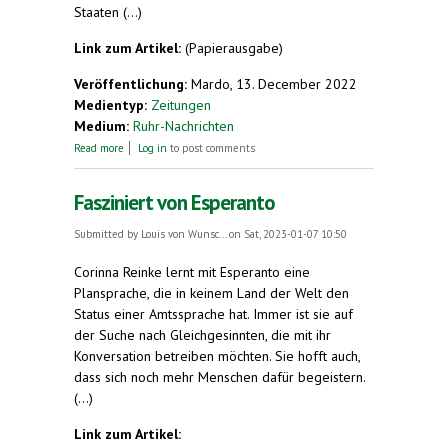
Staaten (...)
Link zum Artikel:
(Papierausgabe)
Veröffentlichung:
Mardo, 13. December 2022
Medientyp:
Zeitungen
Medium:
Ruhr-Nachrichten
about Zu unserem Artikel " Russisch lernen trotz
Read more
Log in
to post comments
Krieg? Das sagt eine Lehrerin in Hombruch dazu"
(9. 12.)
Fasziniert von Esperanto
Submitted by
Louis von Wunsc...
on Sat, 2023-01-07 10:50
Corinna Reinke lernt mit Esperanto eine
Plansprache, die in keinem Land der Welt den
Status einer Amtssprache hat. Immer ist sie auf
der Suche nach Gleichgesinnten, die mit ihr
Konversation betreiben möchten. Sie hofft auch,
dass sich noch mehr Menschen dafür begeistern.
(...)
Link zum Artikel: