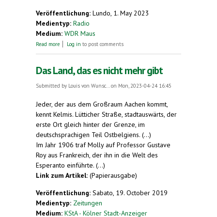
Veröffentlichung:
Lundo, 1. May 2023
Medientyp:
Radio
Medium:
WDR Maus
about (Im Radio über Esperanto)
Read more
Log in
to post comments
Das Land, das es nicht mehr gibt
Submitted by
Louis von Wunsc...
on Mon, 2023-04-24 16:45
Jeder, der aus dem Großraum Aachen kommt,
kennt Kelmis. Lütticher Straße, stadtauswärts, der
erste Ort gleich hinter der Grenze, im
deutschsprachigen Teil Ostbelgiens. (...)
Im Jahr 1906 traf Molly auf Professor Gustave
Roy aus Frankreich, der ihn in die Welt des
Esperanto einführte. (...)
Link zum Artikel:
(Papierausgabe)
Veröffentlichung:
Sabato, 19. October 2019
Medientyp:
Zeitungen
Medium:
KStA - Kölner Stadt-Anzeiger