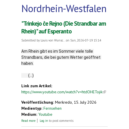
Nordrhein-Westfalen
"Trinkejo ĉe Rejno (Die Strandbar am
Rhein)" auf Esperanto
Submitted by
Louis von Wunsc...
on Sun, 2026-07-19 15:14
Am Rhein gibt es im Sommer viele tolle 
Strandbars, die bei gutem Wetter geöffnet 
haben.
	(...)
Link zum Artikel:
https://www.youtube.com/watch?v=htdOHETojik
(link is
external)
Veröffentlichung:
Merkredo, 15. July 2026
Medientyp:
Fernsehen
Medium:
Youtube
about "Trinkejo ĉe Rejno (Die Strandbar am Rhein)"
Read more
Log in
to post comments
auf Esperanto