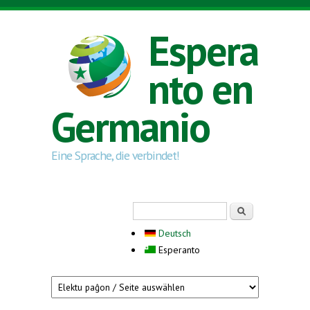
Skip to main content
Espera
nto en
Germanio
Eine Sprache, die verbindet!
Search form
Serĉi
Deutsch
Esperanto