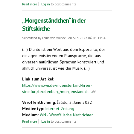
about Esperanto-Kongress zu Nachhaltigkeit
Read more
Log in
to post comments
„Morgenständchen“ in der
Stiftskirche
Submitted by
Louis von Wunsc...
on Sun, 2022-06-05 11:04
(...) Dianto ist ein Wort aus dem Esperanto, der
einzigen existierenden Plansprache, die aus
diversen natürlichen Sprachen konstruiert und
ähnlich universal ist wie die Musik. (...)
Link zum Artikel:
https://www.wn.de/muensterland/kreis-
steinfurt/tecklenburg/morgenstandch...
(link is
external)
Veröffentlichung:
Ĵaŭdo, 2. June 2022
Medientyp:
Internet-Zeitung
Medium:
WN - Westfälische Nachrichten
about „Morgenständchen“ in der Stiftskirche
Read more
Log in
to post comments