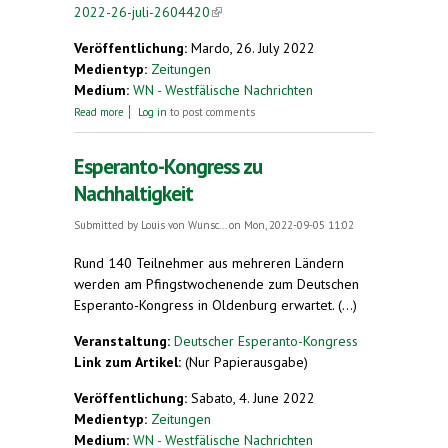
2022-26-juli-2604420
(link is external)
Veröffentlichung:
Mardo, 26. July 2022
Medientyp:
Zeitungen
Medium:
WN - Westfälische Nachrichten
about Kalenderblatt 2022: 26. Juli
Read more
Log in
to post comments
Esperanto-Kongress zu
Nachhaltigkeit
Submitted by
Louis von Wunsc...
on Mon, 2022-09-05 11:02
Rund 140 Teilnehmer aus mehreren Ländern
werden am Pfingstwochenende zum Deutschen
Esperanto-Kongress in Oldenburg erwartet. (...)
Veranstaltung:
Deutscher Esperanto-Kongress
Link zum Artikel:
(Nur Papierausgabe)
Veröffentlichung:
Sabato, 4. June 2022
Medientyp:
Zeitungen
Medium:
WN - Westfälische Nachrichten