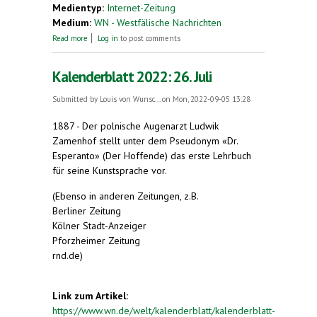
Medientyp:
Internet-Zeitung
Medium:
WN - Westfälische Nachrichten
about Fasziniert von Esperanto
Read more
Log in
to post comments
Kalenderblatt 2022: 26. Juli
Submitted by
Louis von Wunsc...
on Mon, 2022-09-05 13:28
1887 - Der polnische Augenarzt Ludwik
Zamenhof stellt unter dem Pseudonym «Dr.
Esperanto» (Der Hoffende) das erste Lehrbuch
für seine Kunstsprache vor.
(Ebenso in anderen Zeitungen, z.B.
Berliner Zeitung
Kölner Stadt-Anzeiger
Pforzheimer Zeitung
rnd.de)
Link zum Artikel:
https://www.wn.de/welt/kalenderblatt/kalenderblatt-