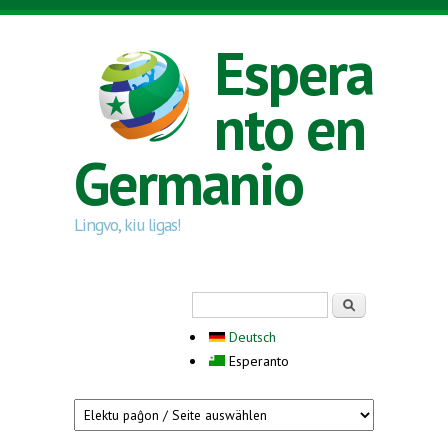
Skip to main content
Espera
nto en
Germanio
Lingvo, kiu ligas!
Search form
Serĉi
Deutsch
Esperanto