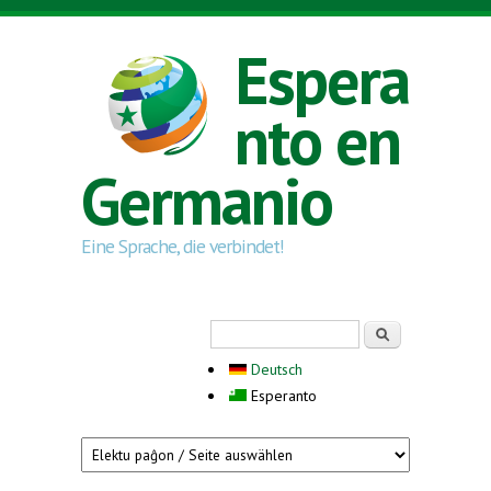
Skip to main content
Espera
nto en
Germanio
Eine Sprache, die verbindet!
Search form
Serĉi
Deutsch
Esperanto