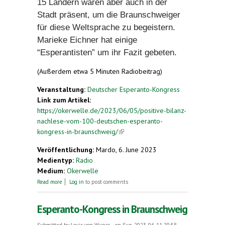
15 Ländern waren aber auch in der
Stadt präsent, um die Braunschweiger
für diese Weltsprache zu begeistern.
Marieke Eichner hat einige
“Esperantisten” um ihr Fazit gebeten.
(Außerdem etwa 5 Minuten Radiobeitrag)
Veranstaltung:
Deutscher Esperanto-Kongress
Link zum Artikel:
https://okerwelle.de/2023/06/05/positive-bilanz-
nachlese-vom-100-deutschen-esperanto-
kongress-in-braunschweig/
(link is external)
Veröffentlichung:
Mardo, 6. June 2023
Medientyp:
Radio
Medium:
Okerwelle
about Positive Bilanz: Nachlese vom 100. deutschen
Read more
Log in
to post comments
Esperanto-Kongress in Braunschweig
Esperanto-Kongress in Braunschweig
Submitted by
Louis von Wunsc...
on Sun, 2023-06-11 20:58