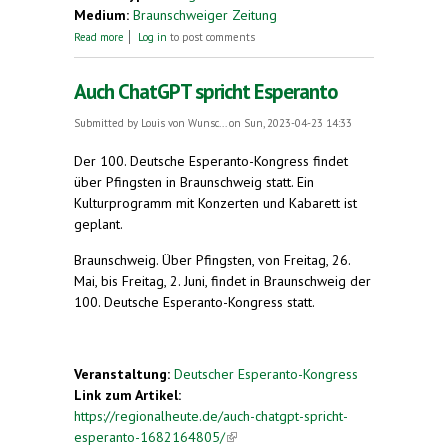
Medium:
Braunschweiger Zeitung
about Deutscher Esperanto-Kongress findet in
Read more
Log in
to post comments
Braunschweig statt
Auch ChatGPT spricht Esperanto
Submitted by
Louis von Wunsc...
on Sun, 2023-04-23 14:33
Der 100. Deutsche Esperanto-Kongress findet
über Pfingsten in Braunschweig statt. Ein
Kulturprogramm mit Konzerten und Kabarett ist
geplant.
Braunschweig. Über Pfingsten, von Freitag, 26.
Mai, bis Freitag, 2. Juni, findet in Braunschweig der
100. Deutsche Esperanto-Kongress statt.
Veranstaltung:
Deutscher Esperanto-Kongress
Link zum Artikel:
https://regionalheute.de/auch-chatgpt-spricht-
esperanto-1682164805/
(link is external)