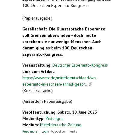
100. Deutschen Esperanto-Kongress.
(Papierausgabe:)
Gesellschaft. Die Kunstsprache Esperanto
soll Grenzen überwinden - doch heute
sprechen sie nur wenige Menschen. Auch
darum ging es beim 100. Deutschen
Esperanto-Kongress.
Veranstaltung:
Deutscher Esperanto-Kongress
Link zum Artikel:
https://www.mz.de/mitteldeutschland/wo-
esperanto-in-sachsen-anhalt-gespr...
(link is
(Bezahlschranke)
external)
(Außerdem Papierausgabe)
Veröffentlichung:
Sabato, 10. June 2023
Medientyp:
Zeitungen
Medium:
Mitteldeutsche Zeitung
about Sehnsucht nach einer Sprache für alle
Read more
Log in
to post comments