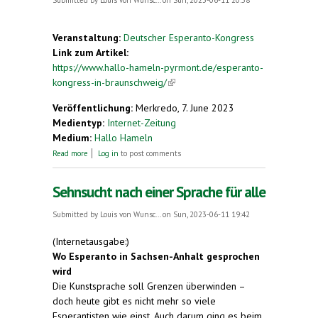
Veranstaltung:
Deutscher Esperanto-Kongress
Link zum Artikel:
https://www.hallo-hameln-pyrmont.de/esperanto-
kongress-in-braunschweig/
(link is external)
Veröffentlichung:
Merkredo, 7. June 2023
Medientyp:
Internet-Zeitung
Medium:
Hallo Hameln
about Esperanto-Kongress in Braunschweig
Read more
Log in
to post comments
Sehnsucht nach einer Sprache für alle
Submitted by
Louis von Wunsc...
on Sun, 2023-06-11 19:42
(Internetausgabe:)
Wo Esperanto in Sachsen-Anhalt gesprochen
wird
Die Kunstsprache soll Grenzen überwinden –
doch heute gibt es nicht mehr so viele
Esperantisten wie einst. Auch darum ging es beim