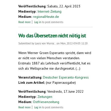
Veröffentlichung:
Sabato, 22. April 2023
Medientyp:
Internet-Zeitung
Medium:
regionalHeute.de
about Auch ChatGPT spricht Esperanto
Read more
Log in
to post comments
Wo das Übersetzen nicht nötig ist
Submitted by
Louis von Wunsc...
on Mon, 2022-09-05 11:20
Wenn Werner Groen Esperanto spricht, dann wird
er nicht von vielen Menschen verstanden.
Erstmals 1887 als Lehrbuch veröffentlicht, hat es
sich als Weltsprache nie durchgesetzt. (...)
Veranstaltung:
Deutscher Esperanto-Kongress
Link zum Artikel:
(nur Papierausgabe)
Veröffentlichung:
Vendredo, 17. June 2022
Medientyp:
Zeitungen
Medium:
Ostfriesenzeitung
about Wo das Übersetzen nicht nötig ist
Read more
Log in
to post comments