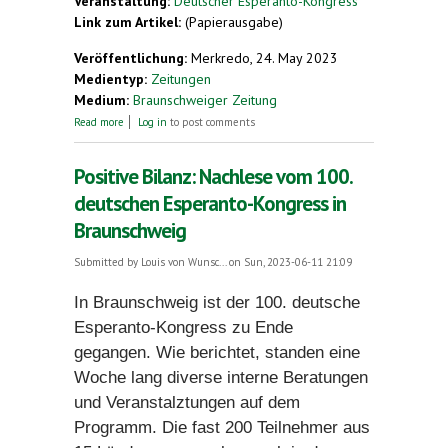
Veranstaltung:
Deutscher Esperanto-Kongress
Link zum Artikel:
(Papierausgabe)
Veröffentlichung:
Merkredo, 24. May 2023
Medientyp:
Zeitungen
Medium:
Braunschweiger Zeitung
about Hier kann man kostenlos Esperanto lernen
Read more
Log in
to post comments
Positive Bilanz: Nachlese vom 100.
deutschen Esperanto-Kongress in
Braunschweig
Submitted by
Louis von Wunsc...
on Sun, 2023-06-11 21:09
In Braunschweig ist der 100. deutsche
Esperanto-Kongress zu Ende
gegangen. Wie berichtet, standen eine
Woche lang diverse interne Beratungen
und Veranstalztungen auf dem
Programm. Die fast 200 Teilnehmer aus