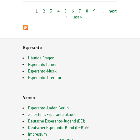
Pages
1
2
3
4
5
6
7
8
9
…
next
›
last »
Esperanto
Häufige Fragen
Esperanto lernen
Esperanto-Musik
Esperanto-Literatur
Verein
Esperanto-Laden Berlin
Zeitschrift: Esperanto aktuell
Deutsche Esperanto-Jugend (DEJ)
Deutscher Esperanto-Bund (DEB)
(link is external)
Impressum