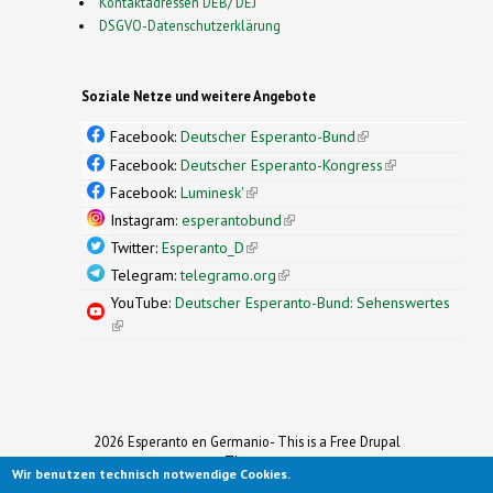
Kontaktadressen DEB/ DEJ
DSGVO-Datenschutzerklärung
Soziale Netze und weitere Angebote
Facebook:
Deutscher Esperanto-Bund
(link is
external)
Facebook:
Deutscher Esperanto-Kongress
(link is
external)
Facebook:
Luminesk'
(link is external)
Instagram:
esperantobund
(link is external)
Twitter:
Esperanto_D
(link is external)
Telegram:
telegramo.org
(link is external)
YouTube:
Deutscher Esperanto-Bund: Sehenswertes
(link is external)
2026 Esperanto en Germanio- This is a Free Drupal
Theme
Wir benutzen technisch notwendige Cookies.
Ported to Drupal for the Open Source Community by