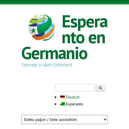
Skip to main content
Espera
nto en
Germanio
Freunde in allen Erdteilen!
Search form
Serĉi
Deutsch
Esperanto