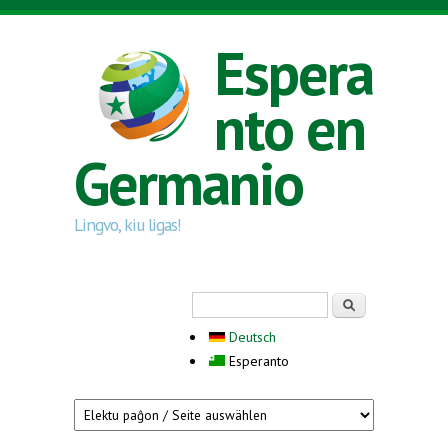
Skip to main content
Espera
nto en
Germanio
Lingvo, kiu ligas!
Search form
Serĉi
Deutsch
Esperanto