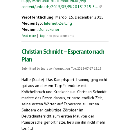
http://esperanto-pfaffenhofen.de/wp-
content/uploads/2015/05/PK20151215-3...
(link is
external)
Veröffentlichung:
Mardo, 15. December 2015
Medientyp:
Internet-Zeitung
Medium:
Donaukurier
about Gespräch mit Franz Knöferl, dem
Read more
Log in
to post comments
Vorsitzenden des Pfaffenhofener Esperanto-
Sprachklubs
Christian Schmidt – Esperanto nach
Plan
Submitted by
Louis von Wunsc...
on Tue, 2018-07-17 12:15
Halle (Saale) -Das Kampfsport-Training ging nicht
gut aus an diesem Tag: Es endete mit
Knöchelbruch und Krankenhaus. Christian Schmidt
machte das Beste daraus, er hatte endlich Zeit,
seine ersten Wörter auf Esperanto zu lernen.
Seitdem der gebürtige Zörbiger im
Deutschunterricht zum ersten Mal von der
Plansprache gehört hatte, ließ sie ihn nicht mehr
los.(...)