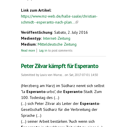
Link zum Artikel:
https://www.mz-web.de/halle-saale/christian-
schmidt--esperanto-nach-plan...
(link is external)
Veröffentlichung:
Sabato, 2. July 2016
Medientyp:
Internet-Zeitung
Medium:
Mitteldeutsche Zeitung
about Christian Schmidt – Esperanto nach Plan
Read more
Log in
to post comments
Peter Zilvar kämpft für Esperanto
Submitted by
Louis von Wunsc...
on Sat, 2017-07-01 14:50
(Herzberg am Harz) im Südharz nennt sich selbst
"la
Esperanto
-urbo", die
Esperanto
-Stadt. Zum
100. Todestag des (...)
(...) sich Peter Zilvar als Leiter der
Esperanto
-
Gesellschaft Südharz für die Verbreitung der
Sprache (...)
(...) seiner Arbeit bestärken. "Auch wenn sich