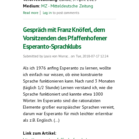
Medium:
MZ - Mitteldeutsche Zeitung
about Esperanto-Woche in Wittenberg
Read more
Log in
to post comments
Gespräch mit Franz Knöferl, dem
Vorsitzenden des Pfaffenhofener
Esperanto-Sprachklubs
Submitted by
Louis von Wunsc...
on Tue, 2018-07-17 12:24
Als ich 1976 anfing Esperanto zu lernen, wollte
ich einfach nur wissen, ob eine konstruierte
Sprache funktionieren kann. Nach rund 3 Monaten
(täglich 1/2 Stunde) Lernen verstand ich, wie die
Sprache funktioniert und kannte etwa 1000
Wörter. Im Esperanto sind die rationalsten
Elemente großer europäischer Sprachen vereint,
darum war Esperanto für mich leichter erlernbar
als z.B. Englisch. (...)
Link zum Artikel: