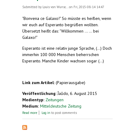
Submitted by
Louis von Wunsc...
on Fri, 2015-08-14 14:47
"Bonvena ce Galaxo!" So müsste es heißen, wenn
wir euch auf Esperanto begrüßen wollten.
Übersetzt heißt das: "Willkommen ... ... bei
Galaxo!"
Esperanto ist eine relativ junge Sprache, (...) Doch
immerhin 100 000 Menschen beherrschen
Esperanto. Manche Kinder wachsen sogar (...)
Link zum Artikel:
(Papierausgabe)
Veröffentlichung:
Ĵaŭdo, 6. August 2015
Medientyp:
Zeitungen
Medium:
Mitteldeutsche Zeitung
about Eine Sprache für alle
Read more
Log in
to post comments