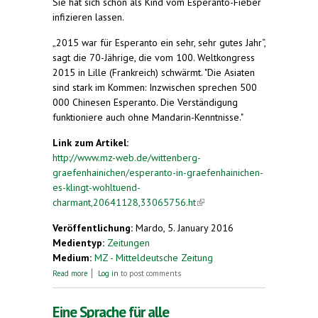
Sie hat sich schon als Kind vom Esperanto-Fieber
infizieren lassen.
„2015 war für Esperanto ein sehr, sehr gutes Jahr“,
sagt die 70-Jährige, die vom 100. Weltkongress
2015 in Lille (Frankreich) schwärmt. "Die Asiaten
sind stark im Kommen: Inzwischen sprechen 500
000 Chinesen Esperanto. Die Verständigung
funktioniere auch ohne Mandarin-Kenntnisse."
Link zum Artikel:
http://www.mz-web.de/wittenberg-
graefenhainichen/esperanto-in-graefenhainichen-
es-klingt-wohltuend-
charmant,20641128,33065756.ht
(link is external)
Veröffentlichung:
Mardo, 5. January 2016
Medientyp:
Zeitungen
Medium:
MZ - Mitteldeutsche Zeitung
about Helga Plötner hat sich schon als Kind vom
Read more
Log in
to post comments
Esperanto-Fieber infizieren lassen.
Eine Sprache für alle