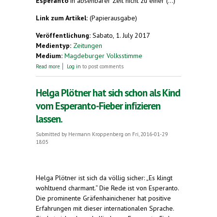
Esperanto
in absehbarer Zeit nicht zu einer (...)
Link zum Artikel:
(Papierausgabe)
Veröffentlichung:
Sabato, 1. July 2017
Medientyp:
Zeitungen
Medium:
Magdeburger Volksstimme
about Peter Zilvar kämpft für Esperanto
Read more
Log in
to post comments
Helga Plötner hat sich schon als Kind
vom Esperanto-Fieber infizieren
lassen.
Submitted by
Hermann Kroppenberg
on Fri, 2016-01-29
18:05
Helga Plötner ist sich da völlig sicher: „Es klingt
wohltuend charmant.“ Die Rede ist von Esperanto.
Die prominente Gräfenhainichener hat positive
Erfahrungen mit dieser internationalen Sprache.