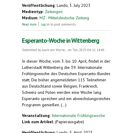
Veröffentlichung:
Lundo, 3. July 2023
Medientyp:
Zeitungen
Medium:
MZ - Mitteldeutsche Zeitung
about Mit Video: Weltsprache oder fixe Idee? Darum
Read more
Log in
to post comments
kämpft Jörg Gersonde für eine Utopie
Esperanto-Woche in Wittenberg
Submitted by
Louis von Wunsc...
on Tue, 2023-04-11 14:46
In dieser Woche, vom 3. bis 10. April, findet in der
Lutherstadt Wittenberg die 39. Internationale
Frühlingswoche des Deutschen Esperanto-Bundes
statt. Die bisher angemeldeten 115 Teilnehmer
aus Deutschland sowie Belgien, Frankreich,
Schweiz und Polen werden eine Woche lang
Esperanto sprechen und ein abwechslungsreiches
Programm genießen. (...)
Veranstaltung:
Internationale Frühlingswoche
Link zum Artikel:
(Papierausgabe)
Veröffentlichung:
Lundo, 3. April 2023