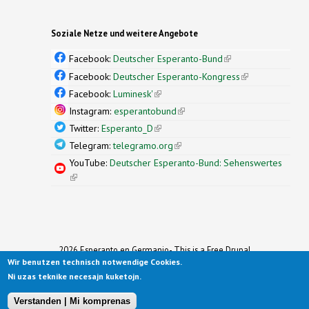
Soziale Netze und weitere Angebote
Facebook:
Deutscher Esperanto-Bund
(link is
external)
Facebook:
Deutscher Esperanto-Kongress
(link is
external)
Facebook:
Luminesk'
(link is external)
Instagram:
esperantobund
(link is external)
Twitter:
Esperanto_D
(link is external)
Telegram:
telegramo.org
(link is external)
YouTube:
Deutscher Esperanto-Bund: Sehenswertes
(link is external)
2026 Esperanto en Germanio- This is a Free Drupal
Wir benutzen technisch notwendige Cookies.
Theme
Ported to Drupal for the Open Source Community by
Ni uzas teknike necesajn kuketojn.
Drupalizing
(link is external)
, a Project of
More than (just) Themes
(link is
.
Original design by
Simple Themes
.
(link is
external)
Verstanden | Mi komprenas