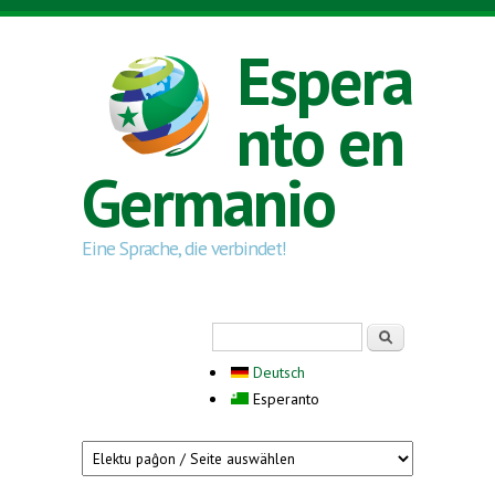
Skip to main content
Espera
nto en
Germanio
Eine Sprache, die verbindet!
Search form
Serĉi
Deutsch
Esperanto