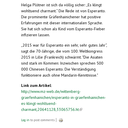
Helga Plötner ist sich da völlig sicher: „Es klingt
wohltuend charmant.“ Die Rede ist von Esperanto.
Die prominente Gräfenhainichener hat positive
Erfahrungen mit dieser internationalen Sprache.
Sie hat sich schon als Kind vom Esperanto-Fieber
infizieren lassen.
„2015 war für Esperanto ein sehr, sehr gutes Jahr“,
sagt die 70-Jährige, die vom 100. Weltkongress
2015 in Lille (Frankreich) schwärmt. "Die Asiaten
sind stark im Kommen: Inzwischen sprechen 500
000 Chinesen Esperanto. Die Verständigung
funktioniere auch ohne Mandarin-Kenntnisse."
Link zum Artikel:
http://www.mz-web.de/wittenberg-
graefenhainichen/esperanto-in-graefenhainichen-
es-klingt-wohltuend-
charmant,20641128,33065756.ht
(link is external)
Log in
to post comments