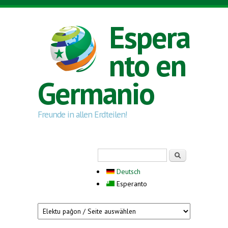
Skip to main content
Espera
nto en
Germanio
Freunde in allen Erdteilen!
Search form
Serĉi
Deutsch
Esperanto